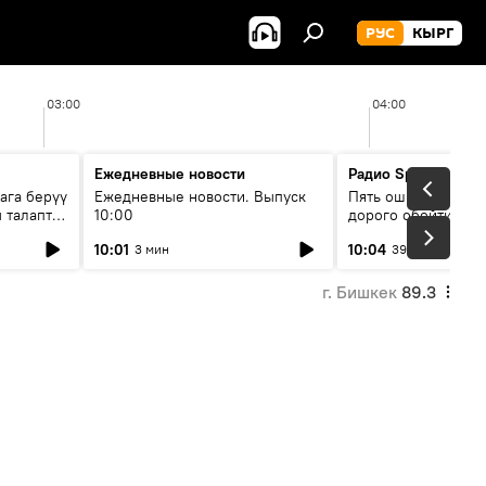
РУС
КЫРГ
03:00
04:00
Ежедневные новости
Радио Sputnik Кыр
ага берүү
Ежедневные новости. Выпуск
Пять ошибок котор
 талаптар
10:00
дорого обойтись п
жилья
10:01
10:04
3 мин
39 мин
г. Бишкек
89.3