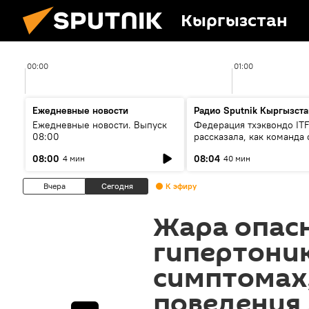
Кыргызстан
00:00
01:00
Ежедневные новости
Радио Sputnik Кыргызста
Ежедневные новости. Выпуск
Федерация тхэквондо IT
08:00
рассказала, как команда 
жертвой мошенников
08:00
08:04
4 мин
40 мин
Вчера
Сегодня
К эфиру
Жара опас
гипертоник
симптомах,
поведения