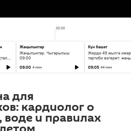
02:00
н
Жаңылыктар
Күн башат
F
Жаңылыктар. Чыгарылыш
Жерди 49 жылга ижар
стала
09:00
тартиби өзгөрөт: жаңы
эмнени көздөйт?
09:00
09:05
4 мин
44 мин
на для
ов: кардиолог о
 воде и правилах
 летом