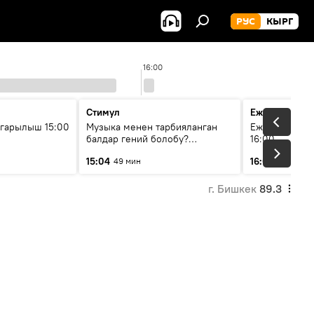
РУС
КЫРГ
16:00
Стимул
Ежедневные 
гарылыш 15:00
Музыка менен тарбияланган
Ежедневные н
балдар гений болобу?
16:00
Кыргыздын жашоосунда
15:04
16:01
49 мин
3 мин
музыканын орду
г. Бишкек
89.3