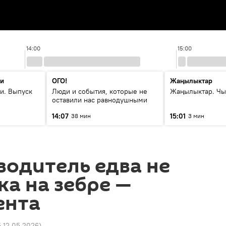
14:00
15:00
ти
ОГО!
Жаңылыктар
и. Выпуск
Люди и события, которые не
Жаңылыктар. Чы
оставили нас равнодушными
14:07
15:01
38 мин
3 мин
водитель едва не
ка на зебре —
ента
5 12.05.2026
)