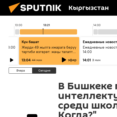
Кыргызстан
13:00
13:21
14:00
Күн башат
Ежедневные новос
ыш 13:00
Жерди 49 жылга ижарага берүү
Ежедневные новост
тартиби өзгөрөт: жаңы талаптар
14:00
эмнени көздөйт?
эфир
13:04
14:01
44 мин
3 мин
Вчера
Сегодня
В Бишкеке
интеллект
среди школ
Когда?"