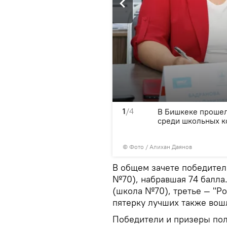
1
/4
фикаты на обучение в
В Бишкеке прошел
рования и управления
среди школьных к
ий лагерь
© Фото / Алихан Даянов
В общем зачете победител
№70), набравшая 74 балла.
(школа №70), третье — "Р
пятерку лучших также вош
Победители и призеры пол