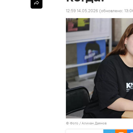
12:59 14.05.2026
(обновлено:
13:0
© Фото / Алихан Даянов