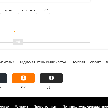
турнир
школьники
КРСУ
ОЛИТИКА
РАДИО SPUTNIK КЫРГЫЗСТАН
РОССИЯ
СПОРТ
e
OK
Дзен
чество
Реклама
Пресс-релизы
Политика конфиденциально