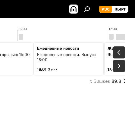
РУС
КЫРГ
16:00
17:00
Ежедневные новости
Жаңылыктар
гарылыш 15:00
Ежедневные новости. Выпуск
Жаңылыктар.
16:00
16:01
17:01
3 мин
3 мин
г. Бишкек
89.3