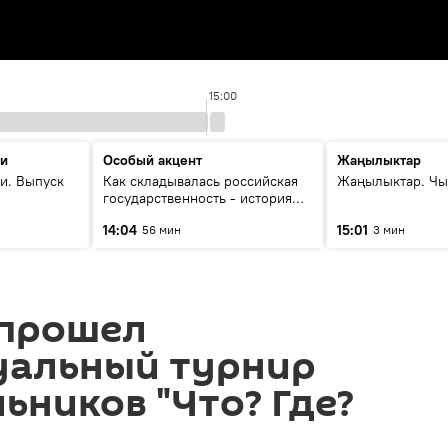
15:00
ти
Особый акцент
Жаңылыктар
и. Выпуск
Как складывалась российская
Жаңылыктар. Чы
государственность - история
России и геополитика Евразии
14:04
15:01
56 мин
3 мин
глазами аналитиков
 прошел
уальный турнир
ьников "Что? Где?