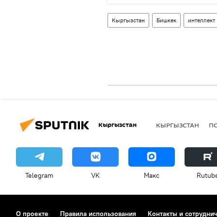
Кыргызстан
Бишкек
интеллект
Кыргызстан
КЫРГЫЗСТАН
П
Telegram
VK
Макс
Rutub
О проекте
Правила использования
Контакты и сотрудни