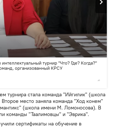
2
/4
 интеллектуальный турнир "Что? Где? Когда?"
оманд, организованный КРСУ
© Фото /
ем турнира стала команда "Ийгилик" (школа
 Второе место заняла команда "Ход конем"
омантикс" (школа имени М. Ломоносова). В
ли команды "Таалимовцы" и "Эврика".
учили сертификаты на обучение в