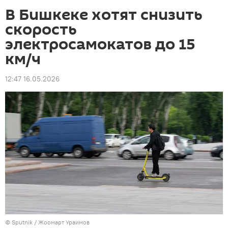
В Бишкеке хотят снизить
скорость
электросамокатов до 15
км/ч
12:47 16.05.2026
©
Sputnik / Жоомарт Ураимов