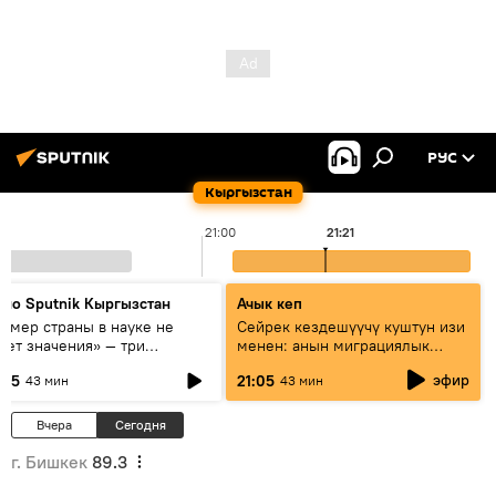
РУС
Кыргызстан
21:00
21:21
дио Sputnik Кыргызстан
Ачык кеп
азмер страны в науке не
Сейрек кездешүүчү куштун изи
еет значения» — три
менен: анын миграциялык
сперта о сотрудничестве
жолу эмнеден кабар берет?
эфир
:05
21:05
43 мин
43 мин
ссии и Кыргызстана в
разовании и исследованиях
Вчера
Сегодня
г. Бишкек
89.3