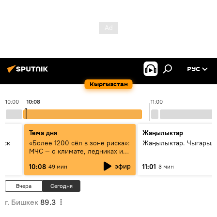
РУС
Кыргызстан
10:00
10:08
11:00
Тема дня
Жаңылыктар
уск
«Более 1200 сёл в зоне риска»:
Жаңылыктар. Чыгарылы
МЧС — о климате, ледниках и
системе оповещения
эфир
10:08
11:01
49 мин
3 мин
населения
Вчера
Сегодня
г. Бишкек
89.3