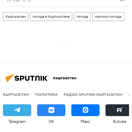
Кыргызстан
погода в Кыргызстане
погода
прогноз погоды
Кыргызстан
КЫРГЫЗСТАН
ПОЛИТИКА
РАДИО SPUTNIK КЫРГЫЗСТАН
Р
Telegram
VK
Макс
Rutube