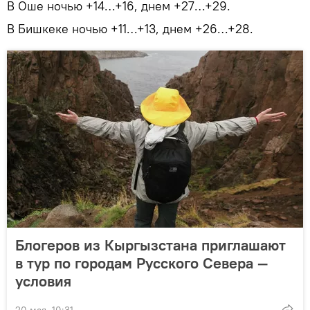
В Оше ночью +14…+16, днем +27…+29.
В Бишкеке ночью +11…+13, днем +26…+28.
Блогеров из Кыргызстана приглашают
в тур по городам Русского Севера —
условия
20 мая, 10:31