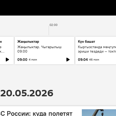
02:00
н
Жаңылыктар
Күн башат
е
Жаңылыктар. Чыгарылыш
Кыргызстанда мөңгүл
х
09:00
эриши тездеди — токт
мүмкүн эмеспи?
09:00
09:04
4 мин
46 мин
20.05.2026
С России: куда полетят