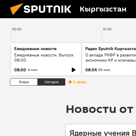
Кыргызстан
00:00
01:00
Ежедневные новости
Радио Sputnik Кыргызста
Ежедневные новости. Выпуск
О вкладе РКФР в развити
08:00
экономики КР и ключевы
секторах до 2030 года
08:00
08:04
4 мин
55 мин
Вчера
Сегодня
К эфиру
Новости от 
Ядерные учения В