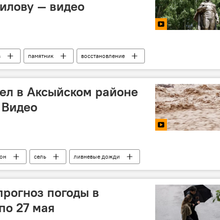
илову — видео
в
памятник
восстановление
ел в Аксыйском районе
. Видео
он
сель
ливневые дожди
прогноз погоды в
по 27 мая