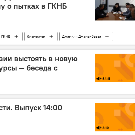
у о пытках в ГКНБ
ГКНБ
бизнесмен
Джамиля Джаманбаева
зии выстоять в новую
урсы — беседа с
54:11
ти. Выпуск 14:00
3:19