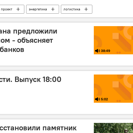
проект
энергетика
логистика
нергетики КР
ана предложили
ом - объясняет
банков
38:49
ти. Выпуск 18:00
5:02
сстановили памятник