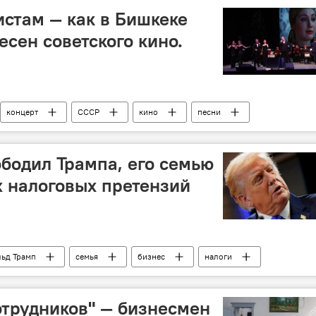
истам — как в Бишкеке
есен советского кино.
концерт
СССР
кино
песни
бодил Трампа, его семью
х налоговых претензий
ьд Трамп
семья
бизнес
налоги
отрудников" — бизнесмен