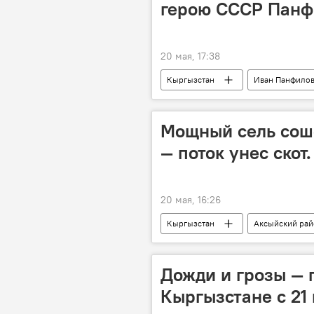
герою СССР Панф
20 мая, 17:38
Кыргызстан
Иван Панфило
Великая Отечественная война
Мощный сель сош
— поток унес скот
20 мая, 16:26
Кыргызстан
Аксыйский рай
Дожди и грозы — 
Кыргызстане с 21 