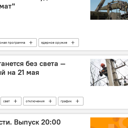
мат"
рная программа
ядерное оружие
ия
Запад
НАТО
Евросоюз
анется без света —
й на 21 мая
свет
отключения
график
ти. Выпуск 20:00