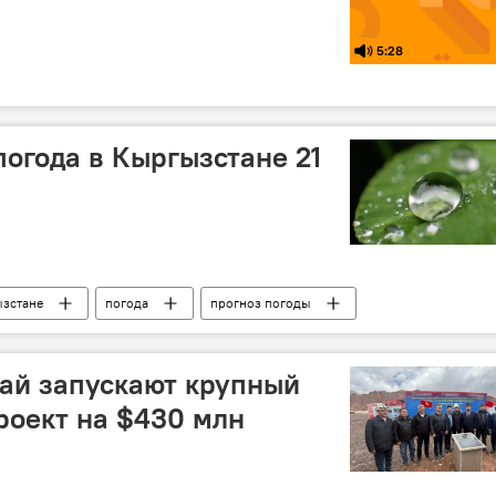
5:28
погода в Кыргызстане 21
ызстане
погода
прогноз погоды
ай запускают крупный
роект на $430 млн