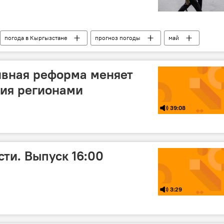
погода в Кыргызстане
прогноз погоды
май
ивная реформа меняет
ния регионами
39:08
ти. Выпуск 16:00
3:29