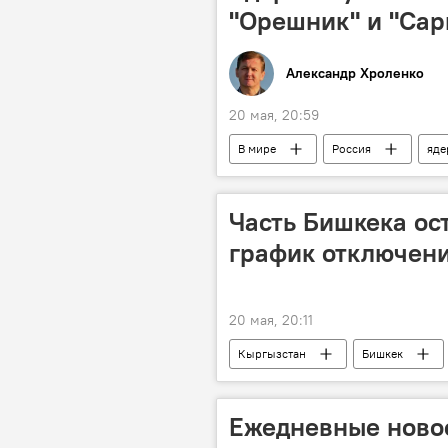
"Орешник" и "Сар
Александр Хроленко
20 мая, 20:59
В мире
Россия
яде
ядерная безопасность
учен
Часть Бишкека ост
график отключени
20 мая, 20:11
Кыргызстан
Бишкек
Ежедневные новос