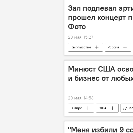
Зал подпевал арт
прошел концерт п
Фото
20 мая, 15:27
Кыргызстан
Россия
Русский дом в Бишкеке
Минюст США осво
и бизнес от любы
20 мая, 14:53
В мире
США
Донал
претензии
"Меня избили 9 с