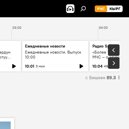
РУС
КЫРГ
03:00
04:00
Ежедневные новости
Радио Sputnik Кыр
өрдүн
Ежедневные новости. Выпуск
«Более 1200 сёл в 
отуу
10:00
МЧС — о климате, 
системе оповещен
10:01
10:04
3 мин
49 мин
населения
г. Бишкек
89.3