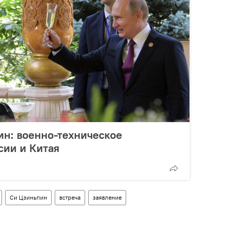
ин: военно-техническое
сии и Китая
Си Цзиньпин
встреча
заявление