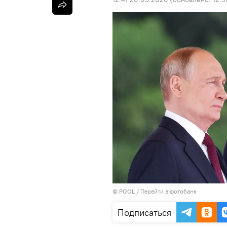
© POOL
/
Перейти в фотобанк
Подписаться