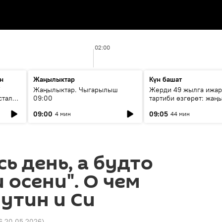
02:00
н
Жаңылыктар
Күн башат
F
Жаңылыктар. Чыгарылыш
Жерди 49 жылга ижар
стала
09:00
тартиби өзгөрөт: жаңы
эмнени көздөйт?
09:00
09:05
4 мин
44 мин
сь день, а будто
 осени". О чем
утин и Си
6 20.05.2026
)