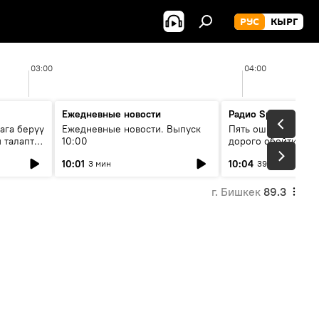
РУС
КЫРГ
03:00
04:00
Ежедневные новости
Радио Sputnik Кыр
ага берүү
Ежедневные новости. Выпуск
Пять ошибок котор
 талаптар
10:00
дорого обойтись п
жилья
10:01
10:04
3 мин
39 мин
г. Бишкек
89.3