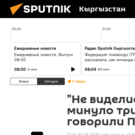
Кыргызстан
00:00
01:00
Ежедневные новости
Радио Sputnik Кыргызста
Ежедневные новости. Выпуск
Федерация тхэквондо IT
08:00
рассказала, как команда 
жертвой мошенников
08:00
08:04
4 мин
40 мин
Вчера
Сегодня
К эфиру
"Не видели
минуло три
говорили П
12:41 20.05.2026
(обновлено:
12:5