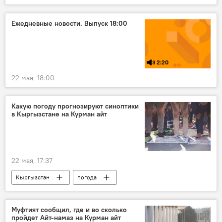
Ежедневные новости. Выпуск 18:00
2:20
22 мая, 18:00
Какую погоду прогнозируют синоптики
в Кыргызстане на Курман айт
22 мая, 17:37
Кыргызстан
погода
погода в Кыргызстане
дождь
Курман айт
прогноз погоды
Муфтият сообщил, где и во сколько
пройдет Айт-намаз на Курман айт