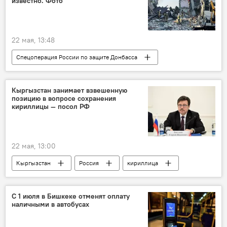
известно. Фото
22 мая, 13:48
Спецоперация России по защите Донбасса
Россия
ЛНР
ВСУ
удар
колледж
общежитие
Старобельск
Кыргызстан занимает взвешенную
позицию в вопросе сохранения
кириллицы — посол РФ
22 мая, 13:00
Кыргызстан
Россия
кириллица
Сергей Вакунов
кыргызский язык
С 1 июля в Бишкеке отменят оплату
наличными в автобусах