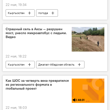
22 мая, 19:34
Кыргызстан
погода
погода в Кыргызстане
дождь
гроза
Страшный сель в Аксы — разрушен
мост, унесло микроавтобус с людьми.
Видео
22 мая, 18:22
Кыргызстан
Джалал-Абадская область
Аксыйский район
сель
дождь
разрушение
мост
машина
Как ШОС за четверть века превратился
из регионального формата в
МЧС
глобальный проект
48:31
22 мая, 18:03