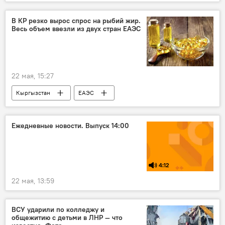
Россия
ЛНР
Старобельск
ВСУ
атака
Дмитрий Песков
В КР резко вырос спрос на рыбий жир.
Весь объем ввезли из двух стран ЕАЭС
22 мая, 15:27
Кыргызстан
ЕАЭС
Кыргызстан в ЕАЭС
рыба
жир
импорт
Россия
Беларусь
Ежедневные новости. Выпуск 14:00
4:12
22 мая, 13:59
ВСУ ударили по колледжу и
общежитию с детьми в ЛНР — что