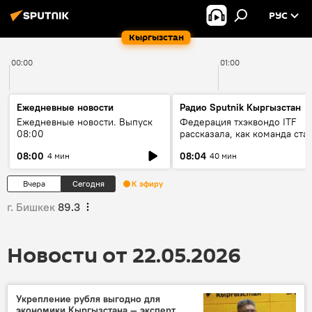
РУС
Кыргызстан
00:00
01:00
Ежедневные новости
Радио Sputnik Кыргызстан
Ежедневные новости. Выпуск
Федерация тхэквондо ITF
08:00
рассказала, как команда ста
жертвой мошенников
08:00
08:04
4 мин
40 мин
Вчера
Сегодня
К эфиру
г. Бишкек
89.3
Новости от 22.05.2026
Укрепление рубля выгодно для
экономики Кыргызстана — эксперт