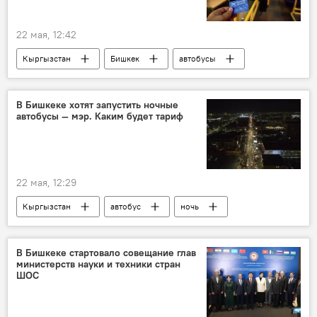
22 мая, 12:42
Кыргызстан
Бишкек
автобусы
безналичный расчет
В Бишкеке хотят запустить ночные
автобусы — мэр. Каким будет тариф
22 мая, 12:29
Кыргызстан
автобус
ночь
Бишкек
Айбек Джунушалиев
В Бишкеке стартовало совещание глав
министерств науки и техники стран
ШОС