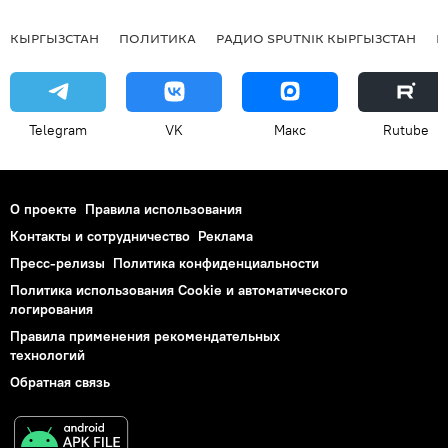
КЫРГЫЗСТАН
ПОЛИТИКА
РАДИО SPUTNIK КЫРГЫЗСТАН
Р
Telegram
VK
Макс
Rutube
О проекте
Правила использования
Контакты и сотрудничество
Реклама
Пресс-релизы
Политика конфиденциальности
Политика использования Cookie и автоматического
логирования
Правила применения рекомендательных
технологий
Обратная связь