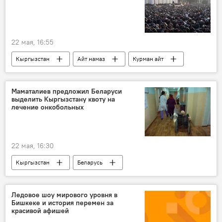
22 мая, 16:55
Кыргызстан
Айт намаз
Курман айт
молитва
Бишкек
Маматалиев предложил Беларуси
выделить Кыргызстану квоту на
лечение онкобольных
22 мая, 16:30
Кыргызстан
Беларусь
онкозаболевания
лечение
квоты
Марлен Маматалиев
Ледовое шоу мирового уровня в
Бишкеке и история перемен за
красивой афишей