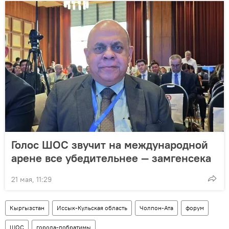
Голос ШОС звучит на международной
арене все убедительнее — замгенсека
21 мая, 11:29
Кыргызстан
Иссык-Кульская область
Чолпон-Ата
форум
ШОС
города-побратимы