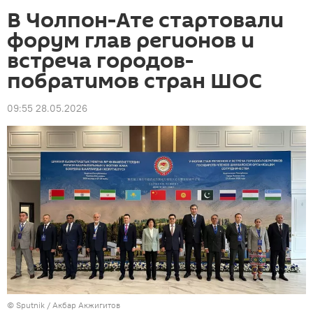
В Чолпон-Ате стартовали
форум глав регионов и
встреча городов-
побратимов стран ШОС
09:55 28.05.2026
©
Sputnik
/ Акбар Акжигитов