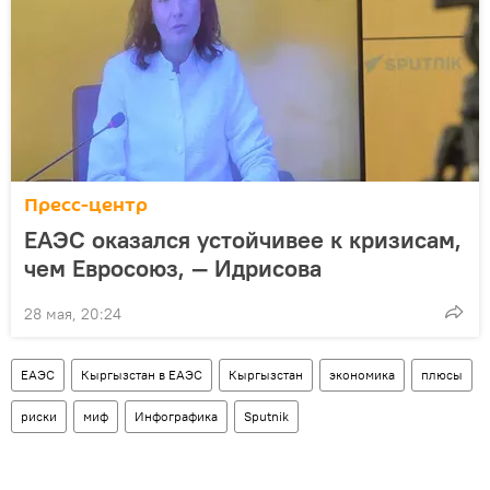
Пресс-центр
ЕАЭС оказался устойчивее к кризисам,
чем Евросоюз, — Идрисова
28 мая, 20:24
ЕАЭС
Кыргызстан в ЕАЭС
Кыргызстан
экономика
плюсы
риски
миф
Инфографика
Sputnik