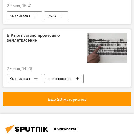
29 мая, 15:41
Кыргызстан
ЕАЭС
Кыргызстан в ЕАЭС
НИСИ
сотрудничество
В Кыргызстане произошло
землетрясение
29 мая, 14:28
Кыргызстан
землетрясение
Казарман
магнитуда
Еще 20 материалов
Кыргызстан