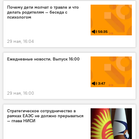
экономика
Касым-Жомарт Токаев
Почему дети молчат о травле и что
делать родителям — беседа с
психологом
56:35
29 мая, 16:04
Ежедневные новости. Выпуск 16:00
3:47
29 мая, 16:00
Стратегическое сотрудничество в
рамках ЕАЭС не должно прерываться
— глава НИСИ