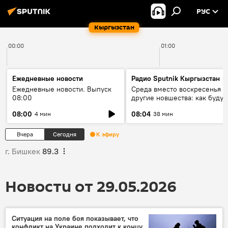
РУС
Кыргызстан
00:00
01:00
Ежедневные новости
Радио Sputnik Кыргызстан
Ежедневные новости. Выпуск
Среда вместо воскресенья и
08:00
другие новшества: как будут
проходить выборы в КР?
08:00
08:04
4 мин
38 мин
Вчера
Сегодня
К эфиру
г. Бишкек
89.3
Новости от 29.05.2026
Ситуация на поле боя показывает, что
конфликт на Украине подходит к концу