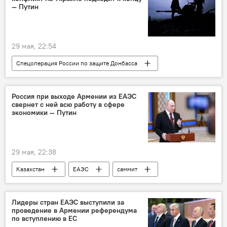
— Путин
29 мая, 22:54
Спецоперация России по защите Донбасса
Казахстан
Астана
ЕАЭС
саммит
Владимир Путин
Украина
Россия при выходе Армении из ЕАЭС
свернет с ней всю работу в сфере
экономики — Путин
29 мая, 22:38
Казахстан
ЕАЭС
саммит
Астана
Владимир Путин
Армения
Евросоюз
Лидеры стран ЕАЭС выступили за
проведение в Армении референдума
по вступлению в ЕС