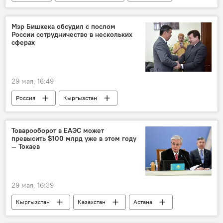
производство
защита
Мэр Бишкека обсудил с послом
России сотрудничество в нескольких
сферах
29 мая, 16:49
Россия
Кыргызстан
Мэрия города Бишкек
Сергей Вакунов
Айбек Джунушалиев
Товарооборот в ЕАЭС может
превысить $100 млрд уже в этом году
— Токаев
29 мая, 16:39
Кыргызстан
Казахстан
Астана
ЕАЭС
торговля
сотрудничество