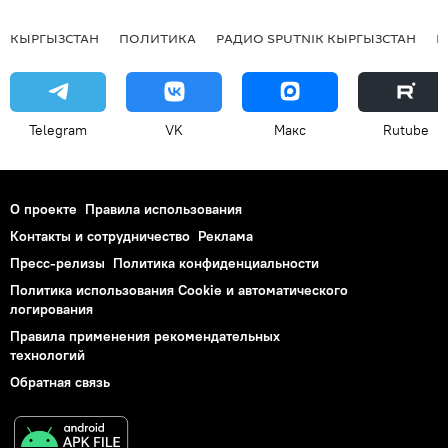
КЫРГЫЗСТАН
ПОЛИТИКА
РАДИО SPUTNIK КЫРГЫЗСТАН
Р
Telegram
VK
Макс
Rutube
О проекте
Правила использования
Контакты и сотрудничество
Реклама
Пресс-релизы
Политика конфиденциальности
Политика использования Cookie и автоматического
логирования
Правила применения рекомендательных
технологий
Обратная связь