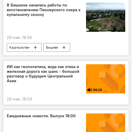
дождь
В Бишкеке начались работы по
восстановлению Пионерского озера к
купальному сезону
29 мая, 18:54
Кыргызстан
Бишкек
озеро Пионерское
восстановление
Мэрия города Бишкек
ИИ как геополитика, вода как этика и
железная дорога как шанс - большой
разговор о будущем Центральной
Азии
56:25
29 мая, 18:03
Ежедневные новости. Выпуск 18:00