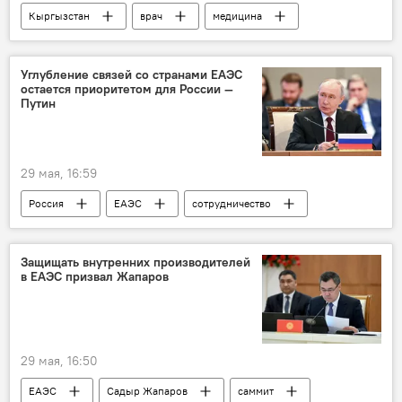
Кыргызстан
врач
медицина
невролог
лечение
фармацевтика
Нурлан Оморов
Углубление связей со странами ЕАЭС
остается приоритетом для России —
Путин
29 мая, 16:59
Россия
ЕАЭС
сотрудничество
отношения
Евразия
торговля
Владимир Путин
экономика
Защищать внутренних производителей
в ЕАЭС призвал Жапаров
29 мая, 16:50
ЕАЭС
Садыр Жапаров
саммит