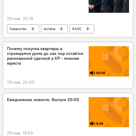
29 мая, 20:18
Казахстан
Астана
ЕАЭС
заседание
Евросоюз
Армения
референдум
Почему покупка квартиры в
строящемся доме до сих пор остаётся
рискованной сделкой в КР - мнение
юриста
44:45
29 мая, 20:05
Ежедневные новости. Выпуск 20:00
4:48
29 мая, 19:59