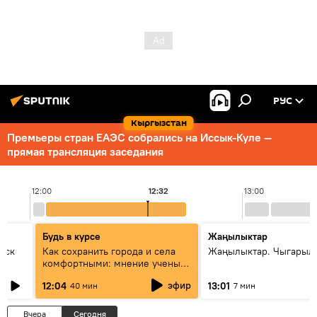
РУС
Кыргызстан
Премьеры стран ЕАЭС собрались на Иссык-Куле —
прямая трансляция заседания
12:00
12:32
13:00
Будь в курсе
Жаңылыктар
уск
Как сохранить города и села
Жаңылыктар. Чыгарыл
комфортными: мнение ученых
Евразии
эфир
12:04
13:01
40 мин
7 мин
Вчера
Сегодня