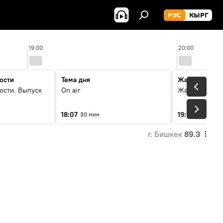
РУС
КЫРГ
19:00
20:00
ости
Тема дня
Жаңылыктар
ости. Выпуск
On air
Жаңылыктар.
18:07
19:01
30 мин
5 мин
г. Бишкек
89.3