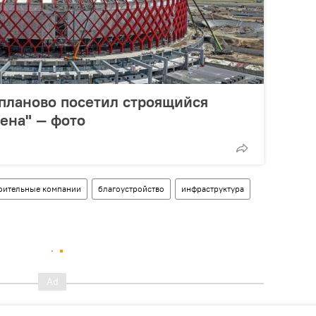
планово посетил строящийся
ена" — фото
оительные компании
благоустройство
инфраструктура