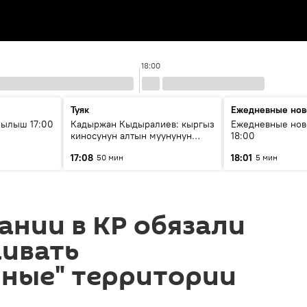
18:00
Туяк
Ежедневные нов
рылыш 17:00
Кадыржан Кыдыралиев: кыргыз
Ежедневные нов
киносунун алтын муунунун
18:00
өкүлү
17:08
18:01
50 мин
5 мин
нии в КР обязали
аивать
чные" территории