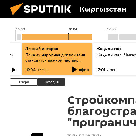
Кыргызстан
16:00
16:34
17:00
Личный интерес
Жаңылыктар
Выпуск
Почему народная дипломатия
Жаңылыктар. Чыга
становится важной частью
международного
эфир
16:04
17:01
47 мин
7 мин
сотрудничества
Вчера
Сегодня
Стройкомпа
благоустр
"приграни
10:33 02.06.2026