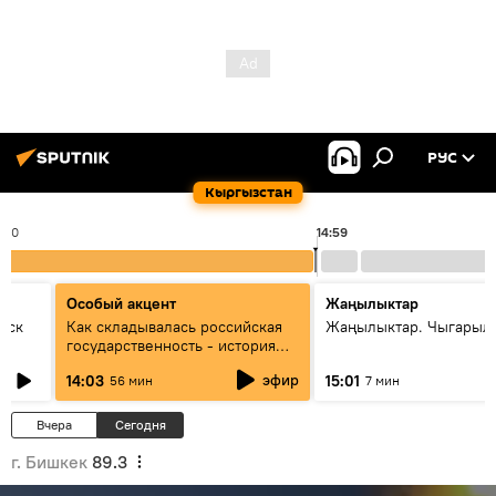
РУС
Кыргызстан
4:00
14:59
Особый акцент
Жаңылыктар
уск
Как складывалась российская
Жаңылыктар. Чыгарыл
государственность - история
России и геополитика Евразии
эфир
14:03
15:01
56 мин
7 мин
глазами аналитиков
Вчера
Сегодня
г. Бишкек
89.3