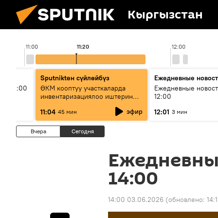
Кыргызстан
11:00
11:20
12:00
Sputnikteн сүйлөйбүз
Ежедневные новос
ыш 11:00
ӨКМ кооптуу участкаларда
Ежедневные новост
инвентаризациялоо иштерин
12:00
жүргүзүүдө — иш кайсы этапта?
эфир
11:04
12:01
45 мин
3 мин
Вчера
Сегодня
Ежедневны
14:00
14:00 03.06.2026
(обновлено:
14: