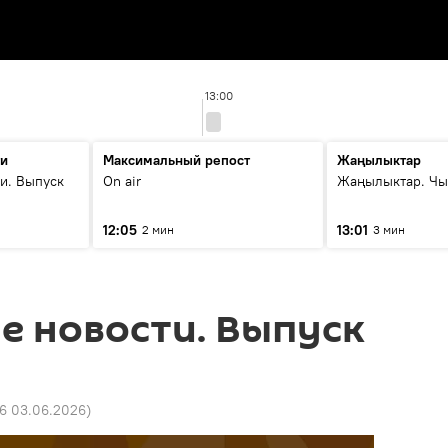
13:00
ти
Максимальный репост
Жаңылыктар
и. Выпуск
On air
Жаңылыктар. Чы
12:05
13:01
2 мин
3 мин
е новости. Выпуск
16 03.06.2026
)