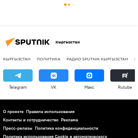
Кыргызстан
КЫРГЫЗСТАН
ПОЛИТИКА
РАДИО SPUTNIK КЫРГЫЗСТАН
Р
Telegram
VK
Макс
Rutube
О проекте
Правила использования
Контакты и сотрудничество
Реклама
Пресс-релизы
Политика конфиденциальности
Политика использования Cookie и автоматического