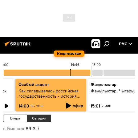
РУС
Кыргызстан
14:00
14:46
15:00
Особый акцент
Жаңылыктар
уск
Как складывалась российская
Жаңылыктар. Чыгарыл
государственность - история
России и геополитика Евразии
эфир
14:03
15:01
56 мин
7 мин
глазами аналитиков
Вчера
Сегодня
г. Бишкек
89.3