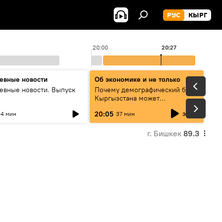
РУС
КЫРГ
20:00
20:27
евные новости
Об экономике и не только
евные новости. Выпуск
Почему демографический бум
Кыргызстана может
превратиться в проблему и как
эфир
20:05
4 мин
37 мин
этого избежать
г. Бишкек
89.3