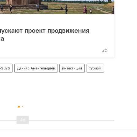
пускают проект продвижения
ма
-2026
Данияр Амангельдиев
инвестиции
туризм