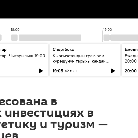
18:00
19:00
тар
Спортбокс
Ежедн
ар. Чыгарылыш 19:00
Кыргызстандын грек-рим
Ежедн
күрөшүнүн тарыхы кандай
20:00
башталган?
19:05
20:00
н
42 мин
есована в
 инвестициях в
етику и туризм —
иев