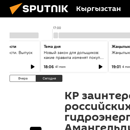
Кыргызстан
17:00
 новости
Тема дня
Жаңылык
новости. Выпуск
Новый закон для дольщиков:
Жаңылыкт
какие правила изменят покупку
квартир
18:06
19:01
41 мин
4 ми
Вчера
Сегодня
КР заинтер
российских
гидроэнерг
Амангельд