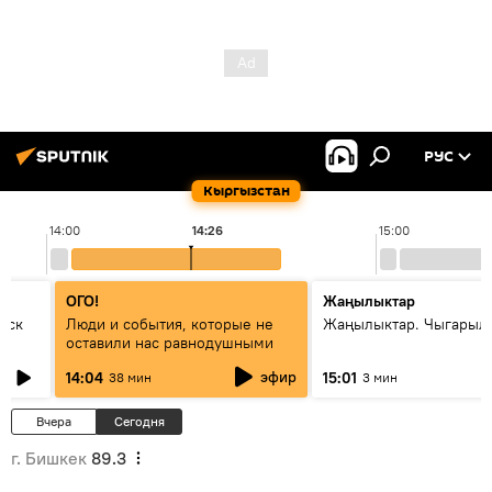
РУС
Кыргызстан
14:00
14:26
15:00
ОГО!
Жаңылыктар
уск
Люди и события, которые не
Жаңылыктар. Чыгарыл
оставили нас равнодушными
эфир
14:04
15:01
38 мин
3 мин
Вчера
Сегодня
г. Бишкек
89.3