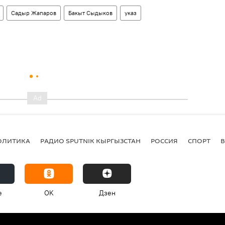
Садыр Жапаров
Бакыт Сыдыков
указ
ОЛИТИКА
РАДИО SPUTNIK КЫРГЫЗСТАН
РОССИЯ
СПОРТ
e
OK
Дзен