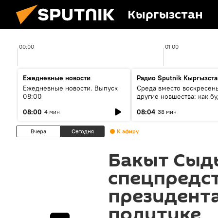
Кыргызстан
00:00
01:00
Ежедневные новости
Радио Sputnik Кыргызста
Ежедневные новости. Выпуск
Среда вместо воскресень
08:00
другие новшества: как бу
проходить выборы в КР?
08:00
08:04
4 мин
38 мин
Вчера
Сегодня
К эфиру
Бакыт Сыд
спецпредс
президент
политике