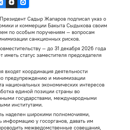
Президент Садыр Жапаров подписал указ о
номики и коммерции Бакыта Сыдыкова своим
лем по особым поручениям — вопросам
инимизации санкционных рисков.
овместительству — до 31 декабря 2026 года
т иметь статус заместителя председателя
ля входят координация деятельности
 по предупреждению и минимизации
та национальных экономических интересов
аботка единой позиции страны во
анными государствами, международными
ыми институтами.
ль наделен широкими полномочиями,
ь информацию у госорганов, давать им
 проводить межведомственные совещания,