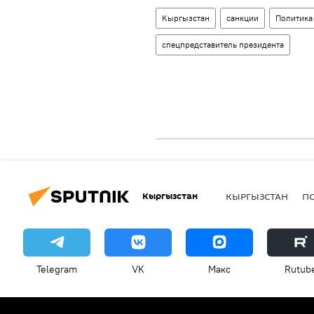
Кыргызстан
санкции
Политика
спецпредставитель президента
Кыргызстан
КЫРГЫЗСТАН
П
Telegram
VK
Макс
Rutub