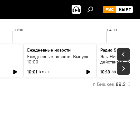
РУС
КЫРГ
03:00
04:00
Ежедневные новости
Радио Sputnik Кыр
Ежедневные новости. Выпуск
Эль-Ниньо, жара и 
10:00
действительно вли
 өнүгүү
погоду в Кыргызст
10:01
10:13
3 мин
38 мин
г. Бишкек
89.3