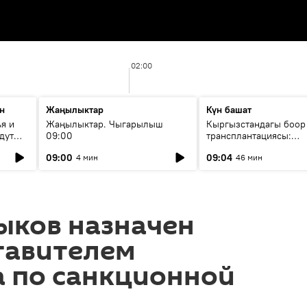
02:00
н
Жаңылыктар
Күн башат
я и
Жаңылыктар. Чыгарылыш
Кыргызстандагы боор
дут
09:00
трансплантациясы:
жетишкендиктер жана
09:00
09:04
4 мин
46 мин
келечеги
ыков назначен
тавителем
а по санкционной