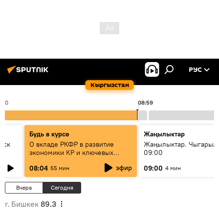
РУС
Кыргызстан
:00
08:59
Будь в курсе
Жаңылыктар
уск
О вкладе РКФР в развитие
Жаңылыктар. Чыгары
экономики КР и ключевых
09:00
секторах до 2030 года
эфир
08:04
09:00
55 мин
4 мин
Вчера
Сегодня
г. Бишкек
89.3