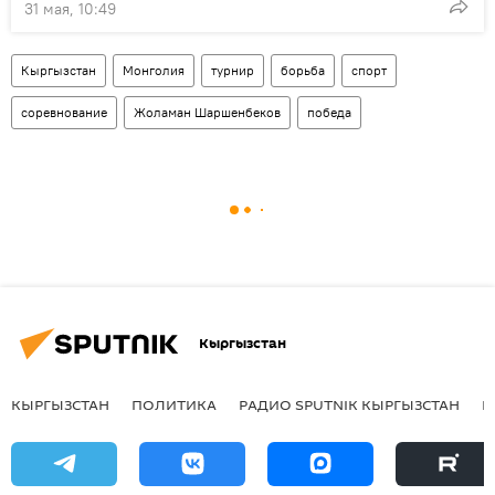
31 мая, 10:49
Кыргызстан
Монголия
турнир
борьба
спорт
соревнование
Жоламан Шаршенбеков
победа
Кыргызстан
КЫРГЫЗСТАН
ПОЛИТИКА
РАДИО SPUTNIK КЫРГЫЗСТАН
Р