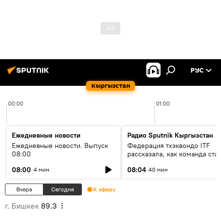
РУС
Кыргызстан
00:00
01:00
Ежедневные новости
Радио Sputnik Кыргызстан
Ежедневные новости. Выпуск
Федерация тхэквондо ITF
08:00
рассказала, как команда ста
жертвой мошенников
08:00
08:04
4 мин
40 мин
Вчера
Сегодня
К эфиру
г. Бишкек
89.3