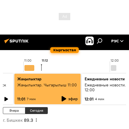
РУС
Кыргызстан
11:00
11:12
12:00
Жаңылыктар
Ежедневные новости
уск
Жаңылыктар. Чыгарылыш 11:00
Ежедневные новости. 
12:00
эфир
11:01
12:01
7 мин
4 мин
Вчера
Сегодня
г. Бишкек
89.3