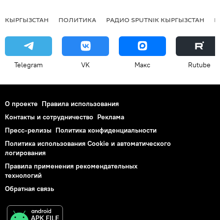
КЫРГЫЗСТАН
ПОЛИТИКА
РАДИО SPUTNIK КЫРГЫЗСТАН
Р
Telegram
VK
Макс
Rutube
О проекте
Правила использования
Контакты и сотрудничество
Реклама
Пресс-релизы
Политика конфиденциальности
Политика использования Cookie и автоматического
логирования
Правила применения рекомендательных
технологий
Обратная связь