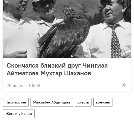
Скончался близкий друг Чингиза
Айтматова Мухтар Шаханов
20 апреля, 09:03
Кыргызстан
Мыктыбек Абдылдаев
смерть
кончина
Жогорку Кенеш