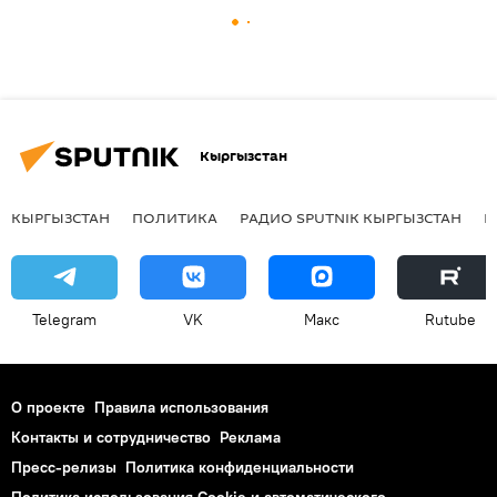
Кыргызстан
КЫРГЫЗСТАН
ПОЛИТИКА
РАДИО SPUTNIK КЫРГЫЗСТАН
Р
Telegram
VK
Макс
Rutube
О проекте
Правила использования
Контакты и сотрудничество
Реклама
Пресс-релизы
Политика конфиденциальности
Политика использования Cookie и автоматического