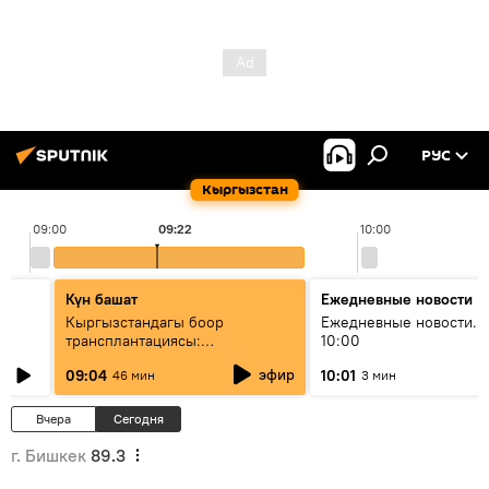
РУС
Кыргызстан
09:00
09:22
10:00
Күн башат
Ежедневные новости
Кыргызстандагы боор
Ежедневные новости. 
трансплантациясы:
10:00
жетишкендиктер жана өнүгүү
эфир
09:04
10:01
46 мин
3 мин
келечеги
Вчера
Сегодня
г. Бишкек
89.3