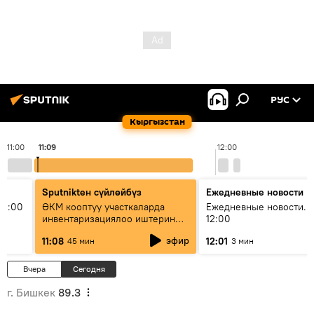
РУС
Кыргызстан
11:00
11:09
12:00
Sputnikteн сүйлөйбүз
Ежедневные новости
11:00
ӨКМ кооптуу участкаларда
Ежедневные новости. 
инвентаризациялоо иштерин
12:00
жүргүзүүдө — иш кайсы этапта?
эфир
11:08
12:01
45 мин
3 мин
Вчера
Сегодня
г. Бишкек
89.3