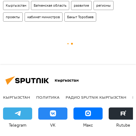
Кыргызстан
Баткенская область
развитие
регионы
проекты
кабинет министров
Бакыт Торобаев
Кыргызстан
КЫРГЫЗСТАН
ПОЛИТИКА
РАДИО SPUTNIK КЫРГЫЗСТАН
Р
Telegram
VK
Макс
Rutube