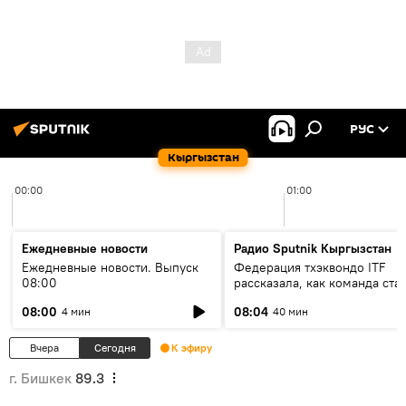
РУС
Кыргызстан
00:00
01:00
Ежедневные новости
Радио Sputnik Кыргызстан
Ежедневные новости. Выпуск
Федерация тхэквондо ITF
08:00
рассказала, как команда ста
жертвой мошенников
08:00
08:04
4 мин
40 мин
Вчера
Сегодня
К эфиру
г. Бишкек
89.3