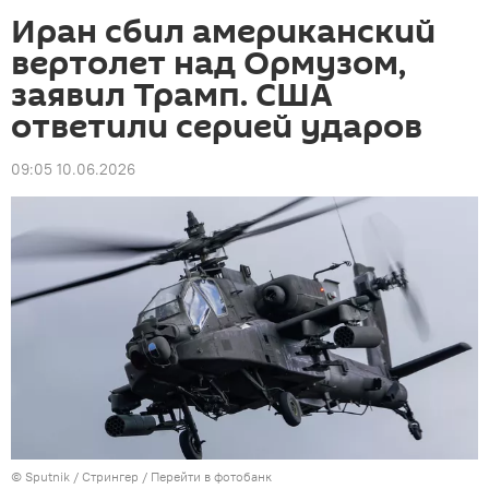
Иран сбил американский
вертолет над Ормузом,
заявил Трамп. США
ответили серией ударов
09:05 10.06.2026
©
Sputnik
/ Стрингер
/
Перейти в фотобанк