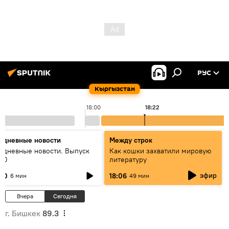
РУС
Кыргызстан
18:00
18:22
едневные новости
Между строк
едневные новости. Выпуск
Как кошки захватили мировую
:00
литературу
эфир
:00
18:06
6 мин
49 мин
Вчера
Сегодня
г. Бишкек
89.3