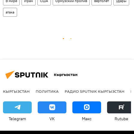
В мире
Иран
США
Ормузский пролив
вертолет
удары
атака
Кыргызстан
КЫРГЫЗСТАН
ПОЛИТИКА
РАДИО SPUTNIK КЫРГЫЗСТАН
Р
Telegram
VK
Макс
Rutube