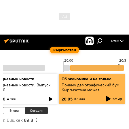
РУС
Кыргызстан
20:00
20:38
едневные новости
Об экономике и не только
едневные новости. Выпуск
Почему демографический бум
:00
Кыргызстана может
превратиться в проблему и как
эфир
:00
20:05
4 мин
37 мин
этого избежать
Вчера
Сегодня
г. Бишкек
89.3