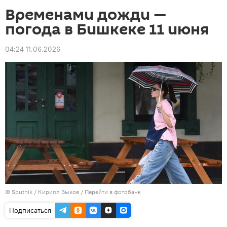
Временами дожди —
погода в Бишкеке 11 июня
04:24 11.06.2026
©
Sputnik
/ Кирилл Зыков
/
Перейти в фотобанк
Подписаться