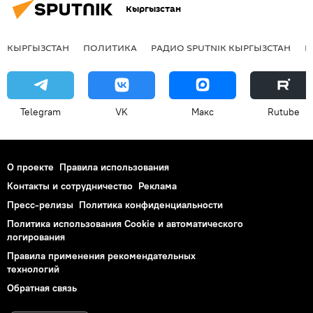
Кыргызстан
КЫРГЫЗСТАН
ПОЛИТИКА
РАДИО SPUTNIK КЫРГЫЗСТАН
Р
Telegram
VK
Макс
Rutube
О проекте
Правила использования
Контакты и сотрудничество
Реклама
Пресс-релизы
Политика конфиденциальности
Политика использования Cookie и автоматического
логирования
Правила применения рекомендательных
технологий
Обратная связь