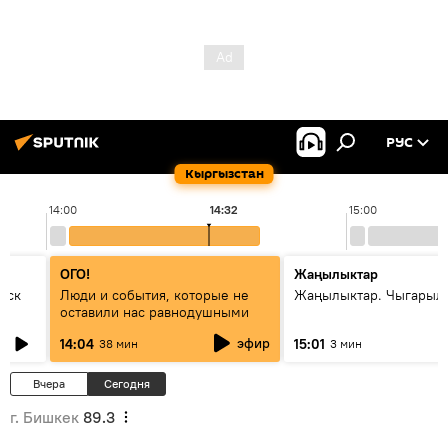
РУС
Кыргызстан
14:00
14:32
15:00
ОГО!
Жаңылыктар
уск
Люди и события, которые не
Жаңылыктар. Чыгарыл
оставили нас равнодушными
эфир
14:04
15:01
38 мин
3 мин
Вчера
Сегодня
г. Бишкек
89.3