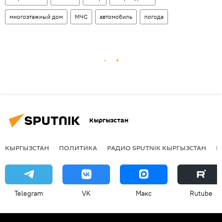
многоэтажный дом
МЧС
автомобиль
погода
Кыргызстан
КЫРГЫЗСТАН
ПОЛИТИКА
РАДИО SPUTNIK КЫРГЫЗСТАН
Р
Telegram
VK
Макс
Rutube