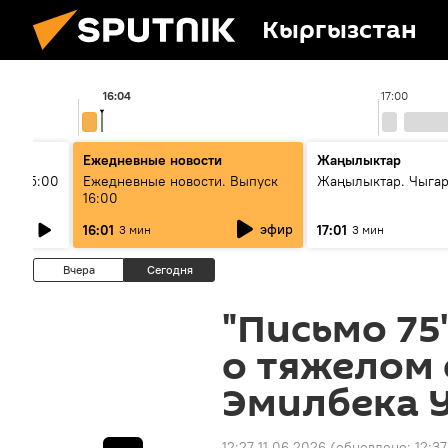
Кыргызстан
16:04
17:00
Ежедневные новости
Жаңылыктар
ыш 15:00
Ежедневные новости. Выпуск
Жаңылыктар. Чыга
16:00
эфир
16:01
17:01
3 мин
3 мин
Вчера
Сегодня
"Письмо 75
о тяжелом
Эмилбека 
12:27 11.06.2026
(обновлено:
12:37