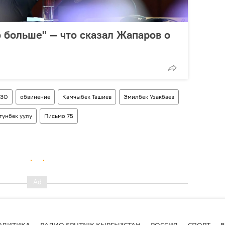
 больше" — что сказал Жапаров о
ЗО
обвинение
Камчыбек Ташиев
Эмилбек Узакбаев
гунбек уулу
Письмо 75
ОЛИТИКА
РАДИО SPUTNIK КЫРГЫЗСТАН
РОССИЯ
СПОРТ