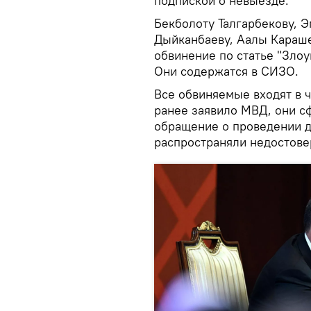
подпиской о невыезде.
Бекболоту Талгарбекову, Э
Дыйканбаеву, Аалы Караше
обвинение по статье "Зло
Они содержатся в СИЗО.
Все обвиняемые входят в ч
ранее заявило МВД, они с
обращение о проведении д
распространяли недостов