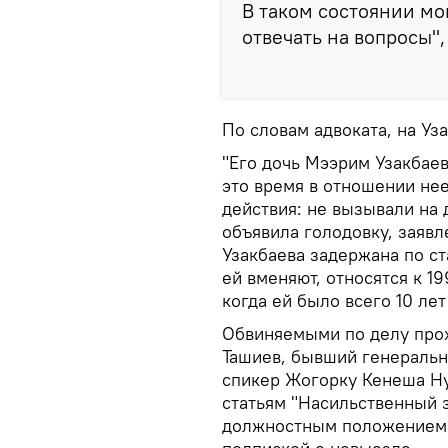
В таком состоянии м
отвечать на вопросы",
По словам адвоката, на Уз
"Его дочь Мээрим Узакбаев
это время в отношении не
действия: не вызывали на 
объявила голодовку, заяв
Узакбаева задержана по ст
ей вменяют, относятся к 1
когда ей было всего 10 лет
Обвиняемыми по делу про
Ташиев, бывший генеральн
спикер Жогорку Кенеша Ну
статьям "Насильственный з
должностным положением".