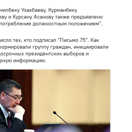
милбеку Узакбаеву, Курманбеку
ву и Курсану Асанову также предъявлено
употребление должностным положением".
исло тех, кто подписал "Письмо 75". Как
формировали группу граждан, инициировали
осрочных президентских выборов и
ерную информацию.