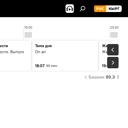
РУС
КЫРГ
19:00
20:00
ости
Тема дня
Жаңылыктар
ости. Выпуск
On air
Жаңылыктар.
18:07
19:01
30 мин
5 мин
г. Бишкек
89.3