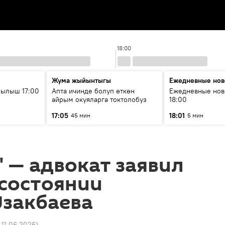
18:00
Жума жыйынтыгы
Ежедневные нов
рылыш 17:00
Апта ичинде болуп өткөн
Ежедневные нов
айрым окуяларга токтолобуз
18:00
17:05
18:01
45 мин
5 мин
" — адвокат заявил
 состоянии
Узакбаева
 11.06.2026
)