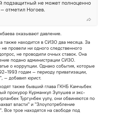
ой подзащитный не может полноценно
 — отметил Ногоев.
акбаева оказывают давление.
а также находится в СИЗО два месяца. За
е не провели ни одного следственного
допрос, не проводили очных ставок. Она
ление подано администрации СИЗО.
атье о коррупции. Однако события, которые
992–1993 годам — периоду приватизации,
", — добавил юрист.
ходят также бывший глава ГКНБ Камчыбек
ый прокурор Курманкул Зулушев и экс-
рланбек Тургунбек уулу, они обвиняются по
ахват власти" и "Злоупотребление
 Все трое находятся на свободе под