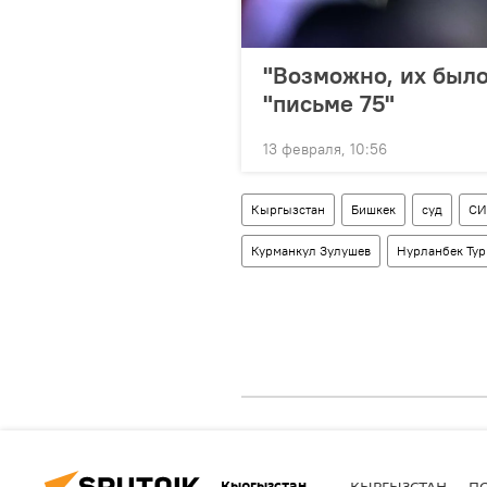
"Возможно, их было
"письме 75"
13 февраля, 10:56
Кыргызстан
Бишкек
суд
СИ
Курманкул Зулушев
Нурланбек Тур
Кыргызстан
КЫРГЫЗСТАН
П