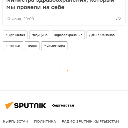
мы провели на себе
10 июня, 20:03
Кыргызстан
медицина
здравоохранение
Дамир Осмонов
интервью
видео
Мультимедиа
Кыргызстан
КЫРГЫЗСТАН
ПОЛИТИКА
РАДИО SPUTNIK КЫРГЫЗСТАН
Р