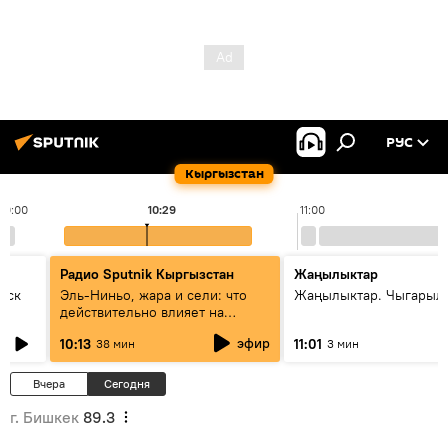
РУС
Кыргызстан
10:00
10:29
11:00
Радио Sputnik Кыргызстан
Жаңылыктар
уск
Эль-Ниньо, жара и сели: что
Жаңылыктар. Чыгарылы
действительно влияет на
погоду в Кыргызстане
эфир
10:13
11:01
38 мин
3 мин
Вчера
Сегодня
г. Бишкек
89.3