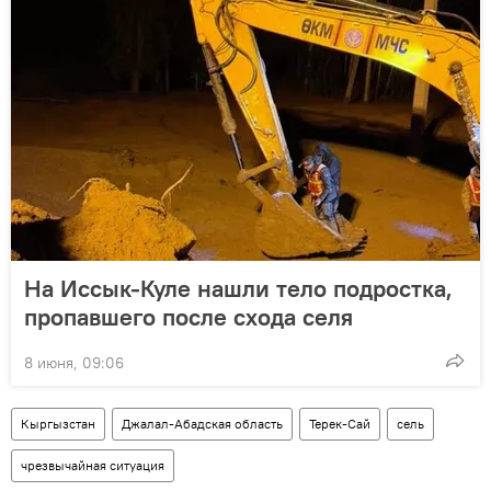
На Иссык-Куле нашли тело подростка,
пропавшего после схода селя
8 июня, 09:06
Кыргызстан
Джалал-Абадская область
Терек-Сай
сель
чрезвычайная ситуация