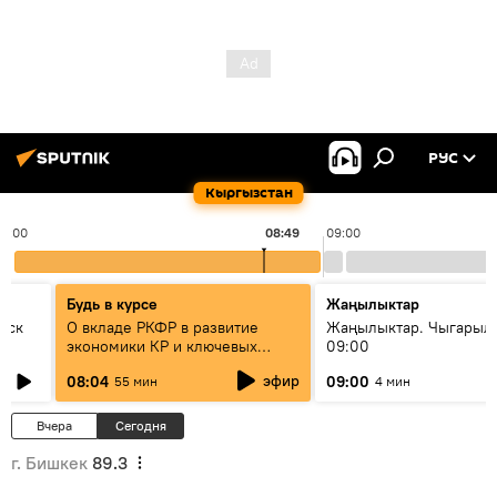
РУС
Кыргызстан
08:00
08:49
09:00
Будь в курсе
Жаңылыктар
уск
О вкладе РКФР в развитие
Жаңылыктар. Чыгары
экономики КР и ключевых
09:00
секторах до 2030 года
эфир
08:04
09:00
55 мин
4 мин
Вчера
Сегодня
г. Бишкек
89.3