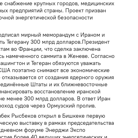
е снабжение крупных городов, медицинских
ых предприятий страны. Проект призван
рочной энергетической безопасности
подписал мирный меморандум с Ираном и
ть Тегерану 300 млрд долларов.Президент
ам во Франции, что сделка заключена
сь намеченного саммита в Женеве. Согласно
Вашингтон и Тегеран обязуются уважать
 США поэтапно снимают все экономические
 отказывается от создания ядерного оружия
оединённые Штаты и их ближневосточные
нансировать восстановление иранской
не менее 300 млрд долларов. В ответ Иран
роход судов через Ормузский пролив.
нбек Рысбеков открыл в Бишкеке первую
ескую выставку в рамках председательства
хдневном форуме Энерджи Экспо
стие более 40 ведущих энергетических и