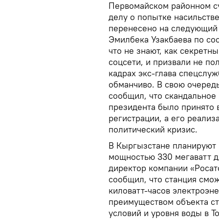
Первомайском районном су
делу о попытке насильстве
перенесено на следующий 
Эмилбека Узакбаева по со
что не знают, как секретн
соцсети, и призвали не п
кадрах экс-глава спецслуж
обманчиво. В свою очеред
сообщил, что скандальное
президента было принято 
регистрации, а его реали
политический кризис.
В Кыргызстане планируют 
мощностью 330 мегаватт д
директор компании «Росат
сообщил, что станция смож
киловатт-часов электроэне
преимуществом объекта ст
условий и уровня воды в Т