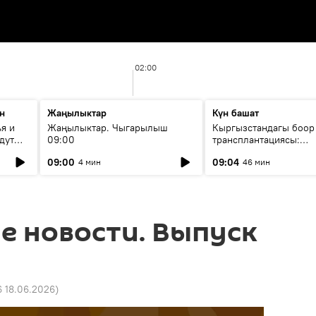
02:00
н
Жаңылыктар
Күн башат
я и
Жаңылыктар. Чыгарылыш
Кыргызстандагы боор
дут
09:00
трансплантациясы:
жетишкендиктер жана
09:00
09:04
4 мин
46 мин
келечеги
е новости. Выпуск
6 18.06.2026
)