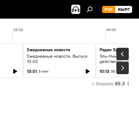
РУС
КЫРГ
03:00
04:00
Ежедневные новости
Радио Sputnik Кыр
Ежедневные новости. Выпуск
Эль-Ниньо, жара и 
10:00
действительно вли
 өнүгүү
погоду в Кыргызст
10:01
10:13
3 мин
38 мин
г. Бишкек
89.3