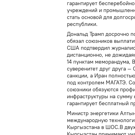
гарантирует бесперебойно
учреждений и промышленн
стать основой для долгос
республики.
Дональд Трамп досрочно 
обязал союзников выплати
США подтвердил журналист
дистанционно, не дожидая
14 пунктам меморандума, 
суверенитет друг друга —
санкции, а Иран полностью
под контролем МАГАТЭ. С
союзники обязуются профи
инфраструктуры на сумму 
гарантирует бесплатный п
Министр энергетики Алты
международную технологич
Кыргызстана в ШОС.В дву
Кыргызстан принимают уча