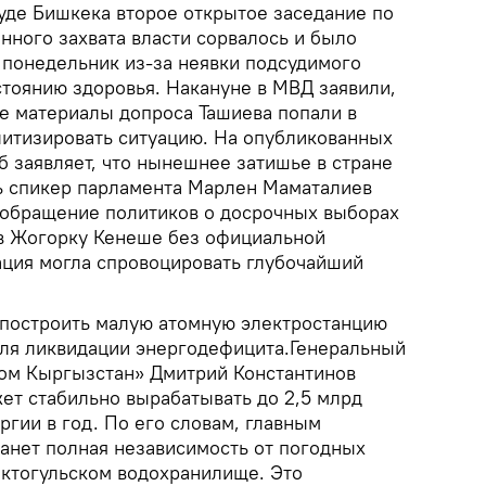
де Бишкека второе открытое заседание по
нного захвата власти сорвалось и было
понедельник из-за неявки подсудимого
стоянию здоровья. Накануне в МВД заявили,
ые материалы допроса Ташиева попали в
олитизировать ситуацию. На опубликованных
б заявляет, что нынешнее затишье в стране
ь спикер парламента Марлен Маматалиев
 обращение политиков о досрочных выборах
в Жогорку Кенеше без официальной
зация могла спровоцировать глубочайший
построить малую атомную электростанцию
ля ликвидации энергодефицита.Генеральный
ом Кыргызстан» Дмитрий Константинов
ет стабильно вырабатывать до 2,5 млрд
ргии в год. По его словам, главным
анет полная независимость от погодных
октогульском водохранилище. Это