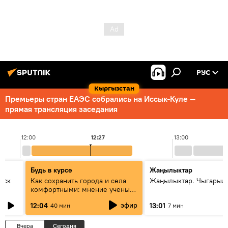
РУС
Кыргызстан
Премьеры стран ЕАЭС собрались на Иссык-Куле —
прямая трансляция заседания
12:00
12:27
13:00
Будь в курсе
Жаңылыктар
уск
Как сохранить города и села
Жаңылыктар. Чыгарыл
комфортными: мнение ученых
Евразии
эфир
12:04
13:01
40 мин
7 мин
Вчера
Сегодня