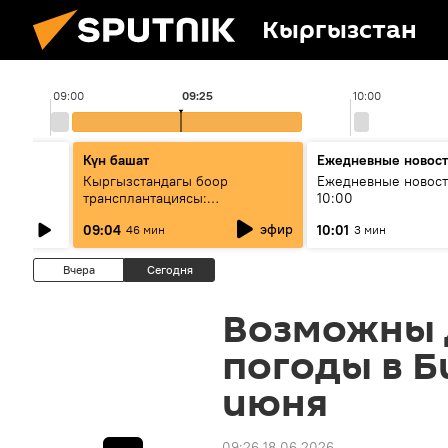
Кыргызстан
09:00
09:25
10:00
Күн башат
Ежедневные новос
лыш
Кыргызстандагы боор
Ежедневные новост
трансплантациясы:
10:00
жетишкендиктер жана өнүгүү
эфир
09:04
10:01
46 мин
3 мин
келечеги
Вчера
Сегодня
Возможны 
погоды в Б
июня
09:26 18.06.2026