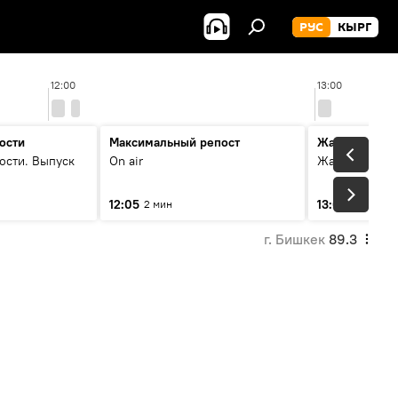
РУС
КЫРГ
12:00
13:00
ости
Максимальный репост
Жаңылыктар
ости. Выпуск
On air
Жаңылыктар.
12:05
13:01
2 мин
3 мин
г. Бишкек
89.3