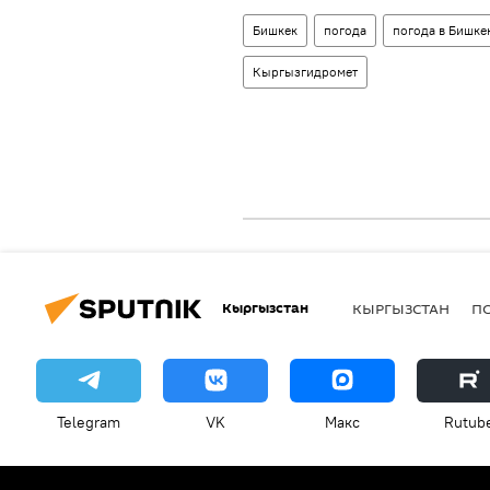
Бишкек
погода
погода в Бишке
Кыргызгидромет
Кыргызстан
КЫРГЫЗСТАН
П
Telegram
VK
Макс
Rutub