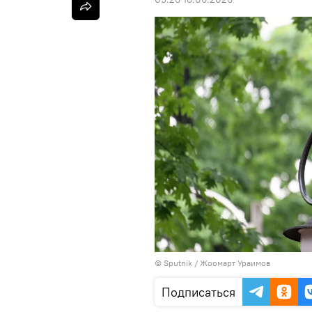
©
Sputnik / Жоомарт Ураимов
Подписаться