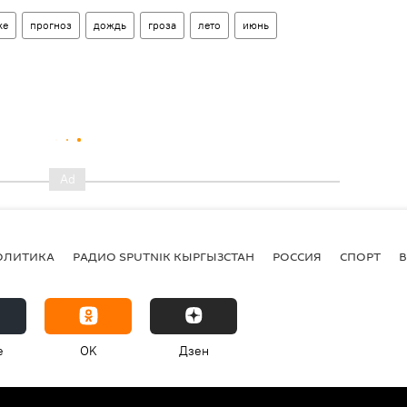
ке
прогноз
дождь
гроза
лето
июнь
ОЛИТИКА
РАДИО SPUTNIK КЫРГЫЗСТАН
РОССИЯ
СПОРТ
e
OK
Дзен