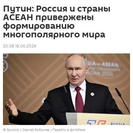
Путин: Россия и страны
АСЕАН привержены
формированию
многополярного мира
20:28 18.06.2026
©
Sputnik
/ Сергей Бобылев
/
Перейти в фотобанк