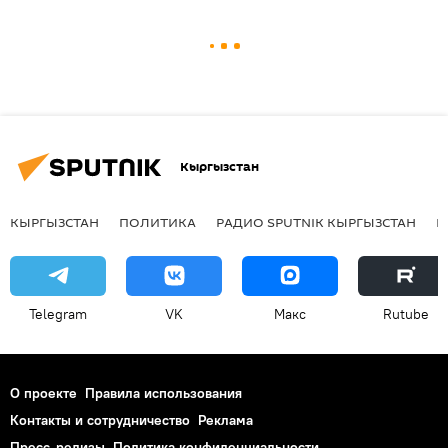
Кыргызстан
КЫРГЫЗСТАН
ПОЛИТИКА
РАДИО SPUTNIK КЫРГЫЗСТАН
Р
Telegram
VK
Макс
Rutube
О проекте
Правила использования
Контакты и сотрудничество
Реклама
Пресс-релизы
Политика конфиденциальности