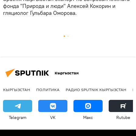
фонда "Природа и люди" Алексей Кокорин и
гляциолог Гульбара Оморова.
Кыргызстан
КЫРГЫЗСТАН
ПОЛИТИКА
РАДИО SPUTNIK КЫРГЫЗСТАН
Р
Telegram
VK
Макс
Rutube