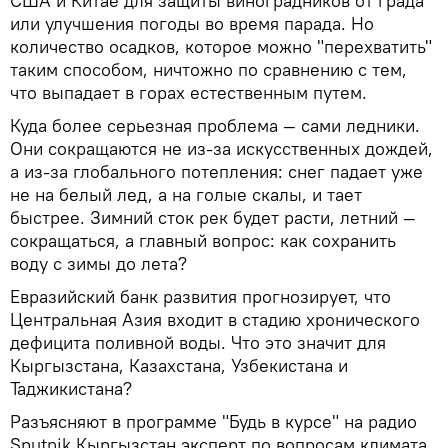
США и Китае для защиты виноградников от града
или улучшения погоды во время парада. Но
количество осадков, которое можно "перехватить"
таким способом, ничтожно по сравнению с тем,
что выпадает в горах естественным путем.
Куда более серьезная проблема — сами ледники.
Они сокращаются не из-за искусственных дождей,
а из-за глобального потепления: снег падает уже
не на белый лед, а на голые скалы, и тает
быстрее. Зимний сток рек будет расти, летний —
сокращаться, а главный вопрос: как сохранить
воду с зимы до лета?
Евразийский банк развития прогнозирует, что
Центральная Азия входит в стадию хронического
дефицита поливной воды. Что это значит для
Кыргызстана, Казахстана, Узбекистана и
Таджикистана?
Разъясняют в программе "Будь в курсе" на радио
Sputnik Кыргызстан эксперт по вопросам климата