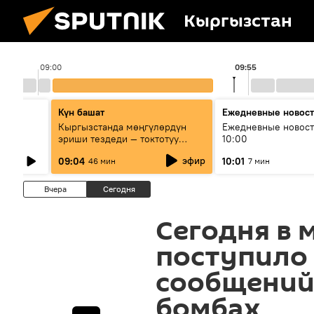
Кыргызстан
09:00
09:55
Күн башат
Ежедневные новос
лыш
Кыргызстанда мөңгүлөрдүн
Ежедневные новост
эриши тездеди — токтотуу
10:00
мүмкүн эмеспи?
эфир
09:04
10:01
46 мин
7 мин
Вчера
Сегодня
Сегодня в
поступило 
сообщений
бомбах