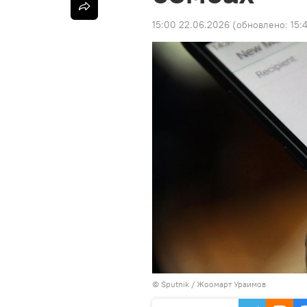
15:00 22.06.2026
(обновлено:
15:
©
Sputnik
/ Жоомарт Ураимов