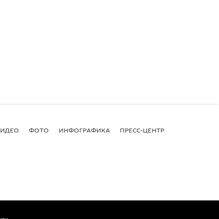
ВИДЕО
ФОТО
ИНФОГРАФИКА
ПРЕСС-ЦЕНТР