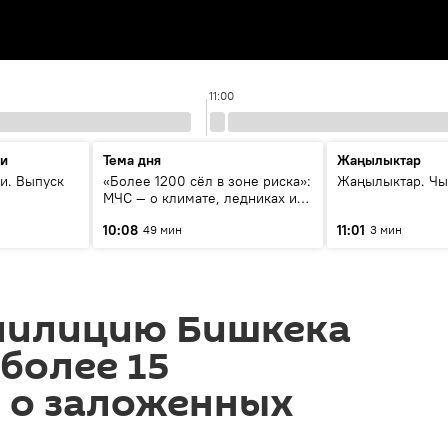
11:00
ти
Тема дня
Жаңылыктар
и. Выпуск
«Более 1200 сёл в зоне риска»:
Жаңылыктар. Чы
МЧС — о климате, ледниках и
системе оповещения
10:08
11:01
49 мин
3 мин
населения
 милицию Бишкека
более 15
 о заложенных