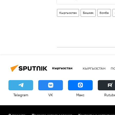
Кыргызстан
Бишкек
бомба
Кыргызстан
КЫРГЫЗСТАН
П
Telegram
VK
Макс
Rutub