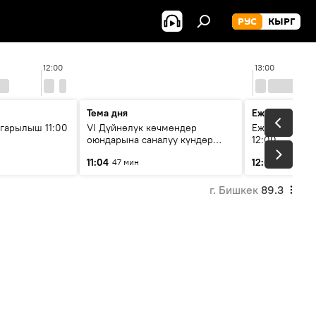
РУС
КЫРГ
12:00
13:00
Тема дня
Ежедневные 
гарылыш 11:00
VI Дүйнөлүк көчмөндөр
Ежедневные н
оюндарына саналуу күндөр
12:00
калды: даярдык иштери кайсы
11:04
12:01
47 мин
3 мин
этапка жетти?
г. Бишкек
89.3