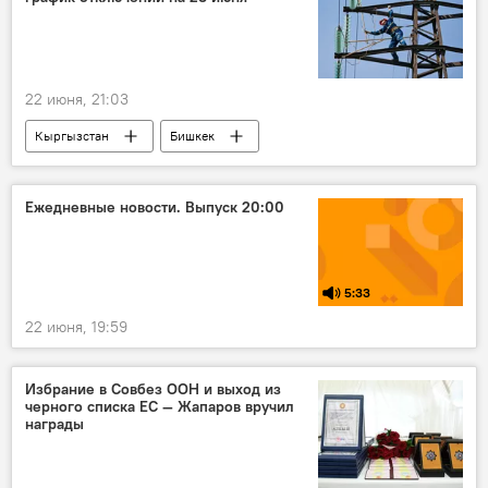
22 июня, 21:03
Кыргызстан
Бишкек
электричество
график
отключение
Бишкекское предприятие электрических сетей
Ежедневные новости. Выпуск 20:00
5:33
22 июня, 19:59
Избрание в Совбез ООН и выход из
черного списка ЕС — Жапаров вручил
награды