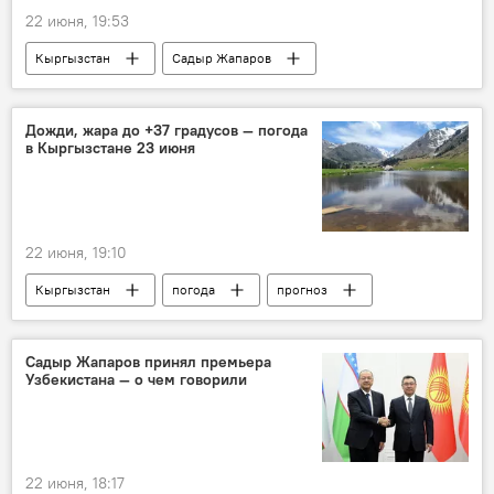
22 июня, 19:53
Кыргызстан
Садыр Жапаров
награда
вручение
Совет Безопасности ООН
черный список
Дожди, жара до +37 градусов — погода
в Кыргызстане 23 июня
Евросоюз
дипломат
22 июня, 19:10
Кыргызстан
погода
прогноз
прогноз погоды
Прогноз погоды по Кыргызстану
дождь
Садыр Жапаров принял премьера
Узбекистана — о чем говорили
гроза
жара
22 июня, 18:17