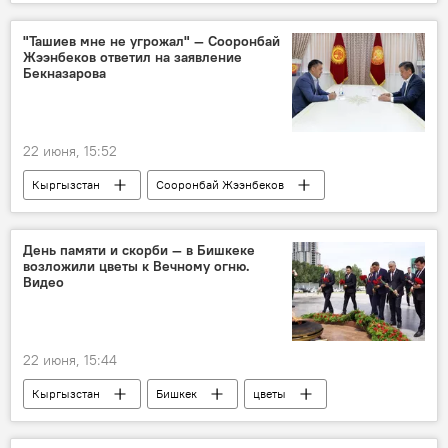
"Ташиев мне не угрожал" — Сооронбай
Жээнбеков ответил на заявление
Бекназарова
22 июня, 15:52
Кыргызстан
Сооронбай Жээнбеков
президент
угроза
Камчыбек Ташиев
отставка
День памяти и скорби — в Бишкеке
возложили цветы к Вечному огню.
Азимбек Бекназаров
Видео
22 июня, 15:44
Кыргызстан
Бишкек
цветы
возложение
память