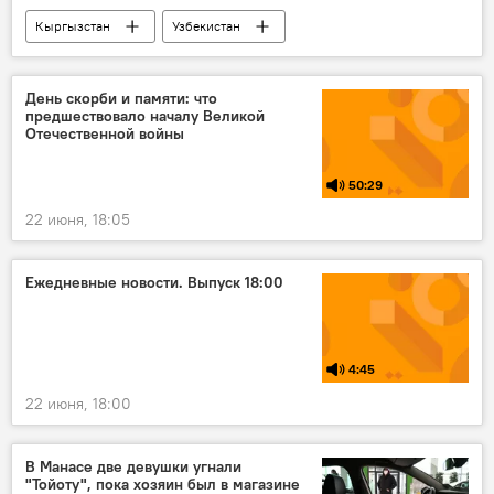
Кыргызстан
Узбекистан
Чолпон-Ата
встреча
Садыр Жапаров
Абдулла Арипов
День скорби и памяти: что
предшествовало началу Великой
сотрудничество
Отечественной войны
50:29
22 июня, 18:05
Ежедневные новости. Выпуск 18:00
4:45
22 июня, 18:00
В Манасе две девушки угнали
"Тойоту", пока хозяин был в магазине