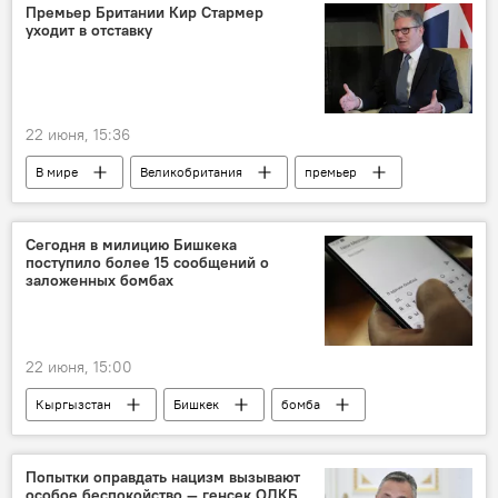
Великая Отечественная война
Премьер Британии Кир Стармер
уходит в отставку
22 июня, 15:36
В мире
Великобритания
премьер
премьер-министр
правительство
отставка
Кир Стармер
выборы
Сегодня в милицию Бишкека
поступило более 15 сообщений о
заложенных бомбах
22 июня, 15:00
Кыргызстан
Бишкек
бомба
сообщение
ГУВД Бишкека
Попытки оправдать нацизм вызывают
особое беспокойство — генсек ОДКБ