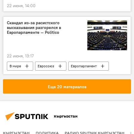
22 июня, 14:00
Скандал из-за расистского
высказывания разгорелся в
Европарламенте — Politico
22 июня, 13:17
В мире
Евросоюз
Европарламент
расизм
скандал
Еще 20 материалов
Кыргызстан
КЫРГЫЗСТАН
ПОЛИТИКА
РАДИО SPUTNIK КЫРГЫЗСТАН
Р