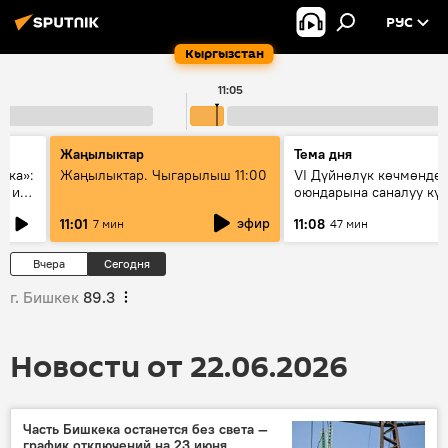
РУС
Кыргызстан
11:05
Жаңылыктар
Тема дня
ска»:
Жаңылыктар. Чыгарылыш 11:00
VI Дүйнөлүк көчмөндө
х и
оюндарына саналуу кү
калды: даярдык иштер
эфир
11:01
11:08
7 мин
47 мин
этапка жетти?
Вчера
Сегодня
г. Бишкек
89.3
Новости от 22.06.2026
Часть Бишкека останется без света —
график отключений на 23 июня