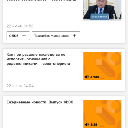
22 июня, 14:53
ОДКБ
Таалатбек Масадыков
нацизм
подвиг
память
Великая Отечественная война
Как при разделе наследства не
испортить отношения с
родственниками — советы юриста
47:08
22 июня, 14:04
Ежедневные новости. Выпуск 14:00
3:38