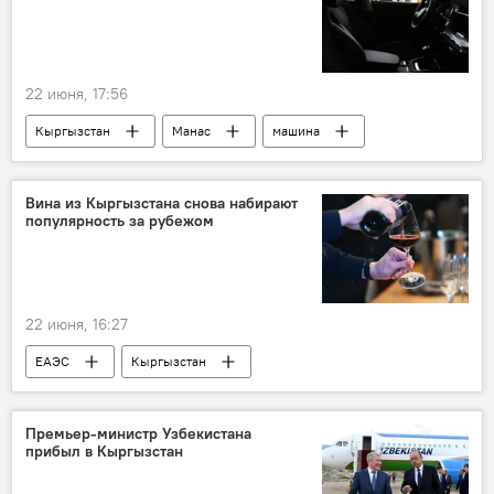
22 июня, 17:56
Кыргызстан
Манас
машина
угон
девушки
милиция
задержание
Вина из Кыргызстана снова набирают
популярность за рубежом
22 июня, 16:27
ЕАЭС
Кыргызстан
Кыргызстан в ЕАЭС
вино
экспорт
статистика
Премьер-министр Узбекистана
прибыл в Кыргызстан