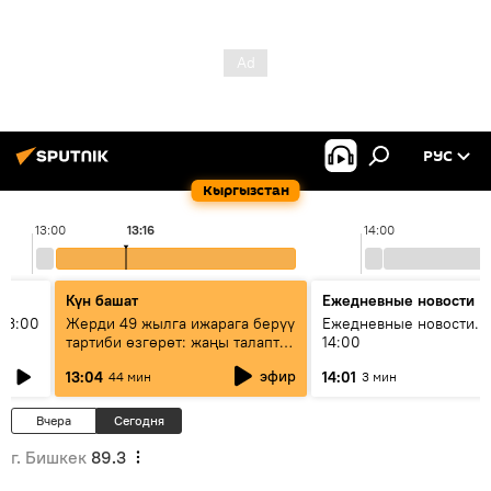
РУС
Кыргызстан
13:00
13:16
14:00
Күн башат
Ежедневные новости
13:00
Жерди 49 жылга ижарага берүү
Ежедневные новости. 
тартиби өзгөрөт: жаңы талаптар
14:00
эмнени көздөйт?
эфир
13:04
14:01
44 мин
3 мин
Вчера
Сегодня
г. Бишкек
89.3