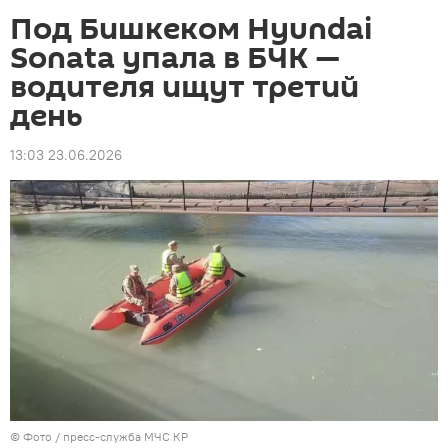
Под Бишкеком Hyundai
Sonata упала в БЧК —
водителя ищут третий
день
13:03 23.06.2026
© Фото / пресс-служба МЧС КР