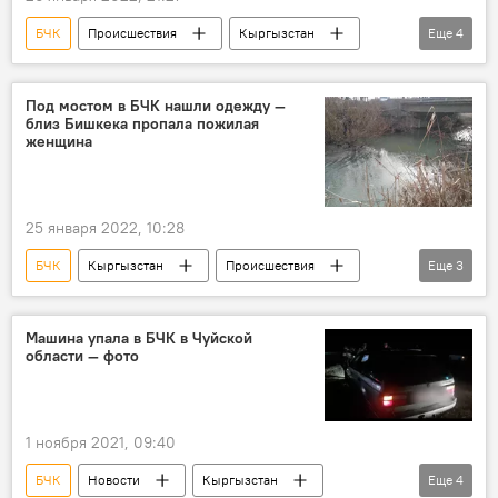
БЧК
Происшествия
Кыргызстан
Еще
4
МЧС
гибель
тело
женщина
Под мостом в БЧК нашли одежду —
близ Бишкека пропала пожилая
женщина
25 января 2022, 10:28
БЧК
Кыргызстан
Происшествия
Еще
3
одежда
поиски
женщина
Машина упала в БЧК в Чуйской
области — фото
1 ноября 2021, 09:40
БЧК
Новости
Кыргызстан
Еще
4