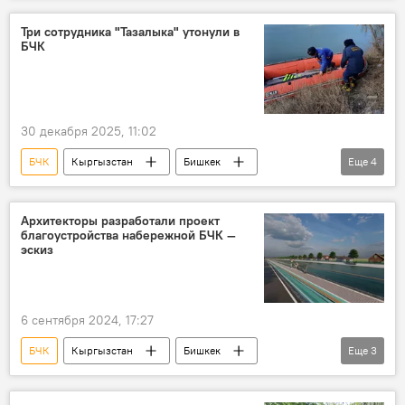
Три сотрудника "Тазалыка" утонули в
БЧК
30 декабря 2025, 11:02
БЧК
Кыргызстан
Бишкек
Еще
4
МП "Тазалык"
мэрия
чрезвычайное происшествие
фото
Архитекторы разработали проект
благоустройства набережной БЧК —
эскиз
6 сентября 2024, 17:27
БЧК
Кыргызстан
Бишкек
Еще
3
набережная
архитектура
Госстрой