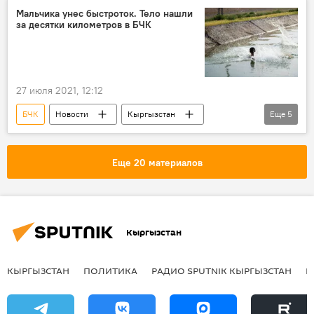
поиски
Мальчика унес быстроток. Тело нашли
за десятки километров в БЧК
27 июля 2021, 12:12
БЧК
Новости
Кыргызстан
Еще
5
Происшествия
МЧС
мальчик
гибель
быстроток
Еще 20 материалов
Кыргызстан
КЫРГЫЗСТАН
ПОЛИТИКА
РАДИО SPUTNIK КЫРГЫЗСТАН
Р