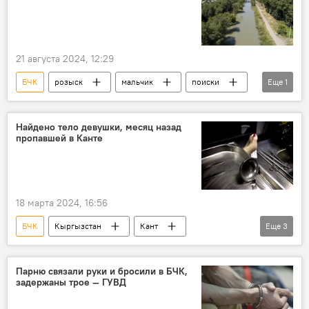
21 августа 2024, 12:29
БЧК
розыск
мальчик
поиски
Еще
1
Кыргызстан
Найдено тело девушки, месяц назад
пропавшей в Канте
18 марта 2024, 16:56
БЧК
Кыргызстан
Кант
Еще
3
девушка
исчезновение
гибель
тело
Парню связали руки и бросили в БЧК,
задержаны трое — ГУВД