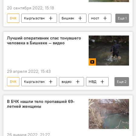
20 сентября 2022, 15:18
БЧК
Кыргызстан
Бишкек
мост
Еще
1
фото
Лучший оперативник спас тонувшего
человека в Бишкеке — видео
29 апреля 2022, 15:43
БЧК
Кыргызстан
видео
МВД
Еще
2
милиционер
спасение
В БЧК нашли тело пропавшей 69-
летней женщины
26 января 2022, 21:27