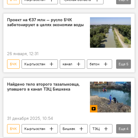
поиски
водитель
МЧС
Проект на €37 млн — русло БЧК
забетонируют в целях экономии воды
26 января, 12:31
БЧК
Кыргызстан
канал
бетон
Еще
5
вода
экономия
соглашение
Бакыт Торобаев
ЕБРР
Найдено тело второго тазалыковца,
упавшего в канал ТЭЦ Бишкека
31 декабря 2025, 10:54
БЧК
Кыргызстан
Бишкек
ТЭЦ
Еще
4
канал
МЧС
тело
видео