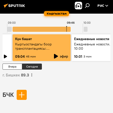
РУС
Кыргызстан
09:00
09:46
10:00
Күн башат
Ежедневные новости
Кыргызстандагы боор
Ежедневные новости. 
трансплантациясы:
10:00
жетишкендиктер жана өнүгүү
эфир
09:04
10:01
46 мин
3 мин
келечеги
Вчера
Сегодня
г. Бишкек
89.3
БЧК