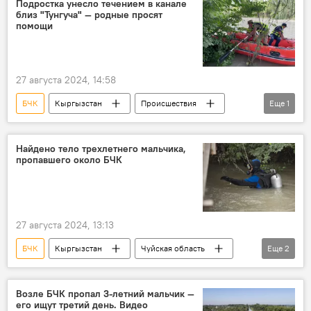
Подростка унесло течением в канале
близ "Тунгуча" — родные просят
помощи
27 августа 2024, 14:58
БЧК
Кыргызстан
Происшествия
Еще
1
подросток
Найдено тело трехлетнего мальчика,
пропавшего около БЧК
27 августа 2024, 13:13
БЧК
Кыргызстан
Чуйская область
Еще
2
ребенок
тело
Возле БЧК пропал 3-летний мальчик —
его ищут третий день. Видео