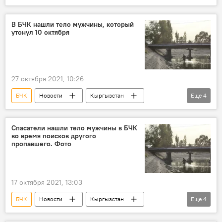
Происшествия
Чуйская область
машина
падение
В БЧК нашли тело мужчины, который
утонул 10 октября
27 октября 2021, 10:26
БЧК
Новости
Кыргызстан
Еще
4
Происшествия
Бишкек
тело
поиски
Спасатели нашли тело мужчины в БЧК
во время поисков другого
пропавшего. Фото
17 октября 2021, 13:03
БЧК
Новости
Кыргызстан
Еще
4
Происшествия
МЧС
мужчина