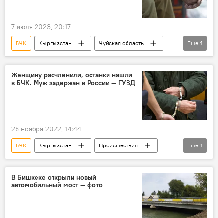
7 июля 2023, 20:17
БЧК
Кыргызстан
Чуйская область
Еще
4
Происшествия
похищение
задержание
фото
Женщину расчленили, останки нашли
в БЧК. Муж задержан в России — ГУВД
28 ноября 2022, 14:44
БЧК
Кыргызстан
Происшествия
Еще
4
задержание
расчленение
убийство
фото
В Бишкеке открыли новый
автомобильный мост — фото