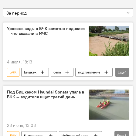
За период
Уровень воды в БЧК заметно поднялся
— что сказали в МЧС
4 июля, 18:13
БЧК
Бишкек
сель
подтопление
Еще
1
МЧС
Под Бишкеком Hyundai Sonata упала в
БЧК — водителя ищут третий день
23 июня, 13:03
БЧК
Кыргызстан
Чуйская область
Еще
3