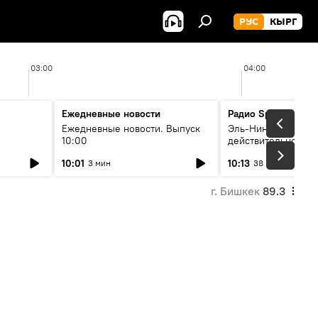
РУС
КЫРГ
03:00
04:00
Ежедневные новости
Радио Sputnik Кыр
Ежедневные новости. Выпуск
Эль-Ниньо, жара и 
10:00
действительно вли
 өнүгүү
погоду в Кыргызст
10:01
10:13
3 мин
38 мин
г. Бишкек
89.3