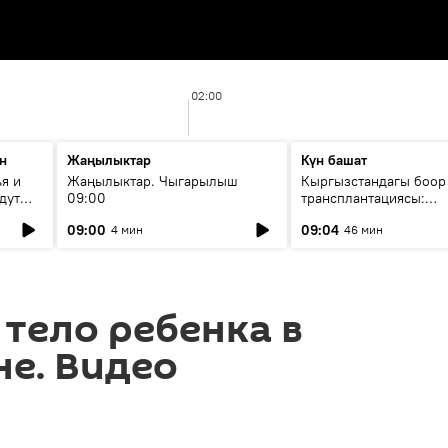
02:00
н
Жаңылыктар
Күн башат
я и
Жаңылыктар. Чыгарылыш
Кыргызстандагы боор
дут
09:00
трансплантациясы:
жетишкендиктер жана
09:00
09:04
4 мин
46 мин
келечеги
 тело ребенка в
е. Видео