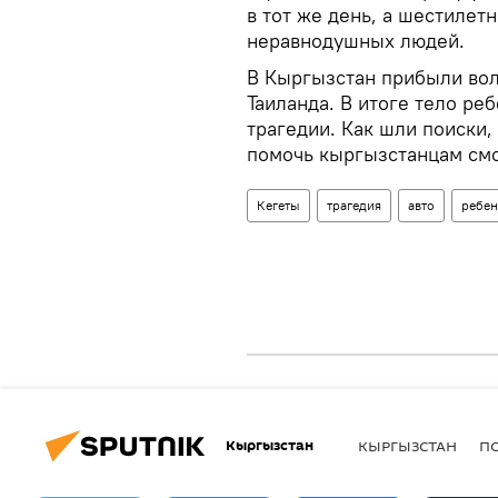
в тот же день, а шестилет
неравнодушных людей.
В Кыргызстан прибыли вол
Таиланда. В итоге тело ре
трагедии. Как шли поиски,
помочь кыргызстанцам смо
Кегеты
трагедия
авто
ребен
Кыргызстан
КЫРГЫЗСТАН
П