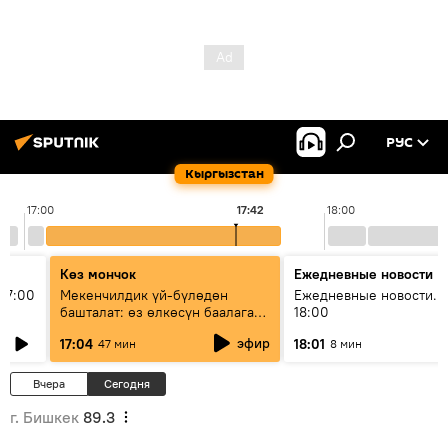
РУС
Кыргызстан
17:00
17:42
18:00
Көз мончок
Ежедневные новости
17:00
Мекенчилдик үй-бүлөдөн
Ежедневные новости. 
башталат: өз өлкөсүн баалаган
18:00
муунду кантип тарбиялоо
эфир
17:04
18:01
47 мин
8 мин
керек?
Вчера
Сегодня
г. Бишкек
89.3