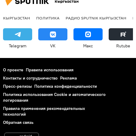
Кыргызстан
КЫРГЫЗСТАН
ПОЛИТИКА
РАДИО SPUTNIK КЫРГЫЗСТАН
Р
Telegram
VK
Макс
Rutube
О проекте
Правила использования
Контакты и сотрудничество
Реклама
Пресс-релизы
Политика конфиденциальности
Политика использования Cookie и автоматического
логирования
Правила применения рекомендательных
технологий
Обратная связь