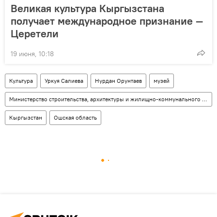
Великая культура Кыргызстана
получает международное признание —
Церетели
19 июня, 10:18
Культура
Уркуя Салиева
Нурдан Орунтаев
музей
Министерство строительства, архитектуры и жилищно-коммунального хозяйства КР
Кыргызстан
Ошская область