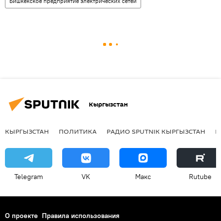
Бишкекское предприятие электрических сетей
Кыргызстан
КЫРГЫЗСТАН
ПОЛИТИКА
РАДИО SPUTNIK КЫРГЫЗСТАН
Р
Telegram
VK
Макс
Rutube
О проекте
Правила использования