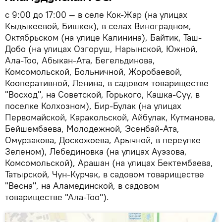
с 9:00 до 17:00 — в селе Кок-Жар (на улицах
Кыдыкеевой, Бишкек), в селах Виноградном,
Октябрьском (на улице Калинина), Байтик, Таш-
Добо (на улицах Озгоруш, Нарынской, Южной,
Ала-Тоо, Абыкан-Ата, Бегельдинова,
Комсомольской, Больничной, Жоробаевой,
Кооперативной, Ленина, в садовом товариществе
"Восход", на Советской, Горького, Кашка-Суу, в
поселке Колхозном), Бир-Булак (на улицах
Первомайской, Каракольской, Айбулак, Кутманова,
Бейшембаева, Молодежной, Эсенбай-Ата,
Омурзакова, Доскожоева, Арычной, в переулке
Зеленом), Лебединовка (на улицах Ауэзова,
Комсомольской), Арашан (на улицах Бектембаева,
Татырской, Чун-Курчак, в садовом товариществе
"Весна", на Аламединской, в садовом
товариществе "Ала-Тоо").