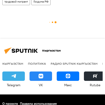
трудовой мигрант
Госдума РФ
Кыргызстан
КЫРГЫЗСТАН
ПОЛИТИКА
РАДИО SPUTNIK КЫРГЫЗСТАН
Р
Telegram
VK
Макс
Rutube
О проекте
Правила использования