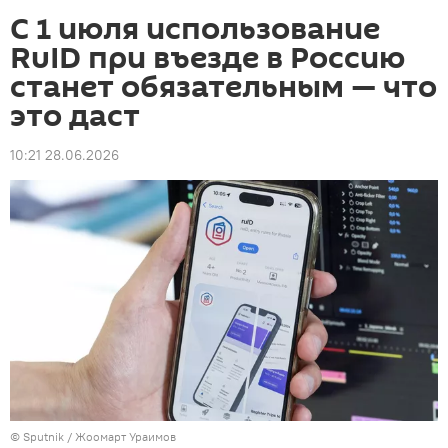
С 1 июля использование
RuID при въезде в Россию
станет обязательным — что
это даст
10:21 28.06.2026
©
Sputnik / Жоомарт Ураимов