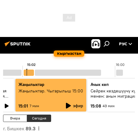
РУС
Кыргызстан
15:02
16:00
Жаңылыктар
Ачык кеп
кая
Жаңылыктар. Чыгарылыш 15:00
Сейрек кездешүүчү ку
рия
менен: анын миграция
азии
жолу эмнеден кабар б
эфир
15:01
15:08
7 мин
43 мин
Вчера
Сегодня
г. Бишкек
89.3