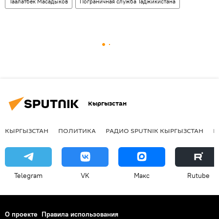
Таалатбек Масадыков
Пограничная служба Таджикистана
Кыргызстан
КЫРГЫЗСТАН
ПОЛИТИКА
РАДИО SPUTNIK КЫРГЫЗСТАН
Р
Telegram
VK
Макс
Rutube
О проекте
Правила использования