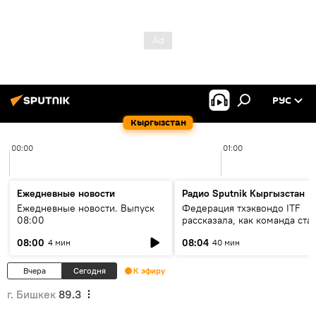
РУС
Кыргызстан
00:00
01:00
Ежедневные новости
Радио Sputnik Кыргызстан
Ежедневные новости. Выпуск
Федерация тхэквондо ITF
08:00
рассказала, как команда ста
жертвой мошенников
08:00
08:04
4 мин
40 мин
Вчера
Сегодня
К эфиру
г. Бишкек
89.3