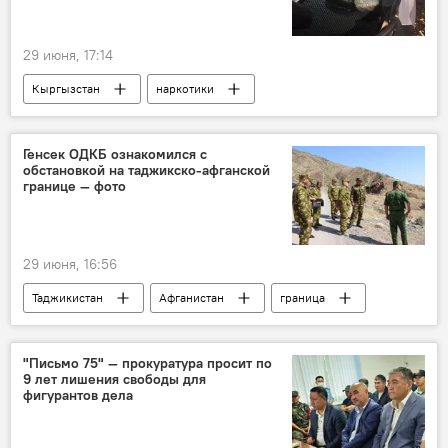
29 июня, 17:14
Кыргызстан
наркотики
задержание
МВД
Генсек ОДКБ ознакомился с
обстановкой на таджикско-афганской
границе — фото
29 июня, 16:56
Таджикистан
Афганистан
граница
ОДКБ
Таалатбек Масадыков
Пограничная служба Таджикистана
"Письмо 75" — прокуратура просит по
9 лет лишения свободы для
фигурантов дела