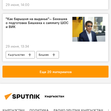
29 июня, 14:00
"Как барышня на выданье"— Бекешев
о подготовке Бишкека к саммиту ШОС
и ВИК
29 июня, 13:34
Кыргызстан
Бишкек
Дастан Бекешев
мэрия
подготовка
саммит
Саммит ШОС в Бишкеке 2026
Еще 20 материалов
Кыргызстан
КЫРГЫЗСТАН
ПОЛИТИКА
РАДИО SPUTNIK КЫРГЫЗСТАН
Р