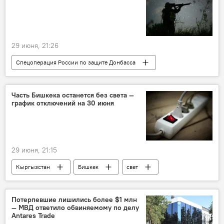
29 июня, 21:26
Спецоперация России по защите Донбасса
Россия
Украина
спецоперация
Доброполье
фронт
наступление
Часть Бишкека останется без света —
график отключений на 30 июня
ВСУ
29 июня, 21:15
Кыргызстан
Бишкек
свет
отключения
график
Бишкекское предприятие электрических сетей
Потерпевшие лишились более $1 млн
— МВД ответило обвиняемому по делу
Antares Trade