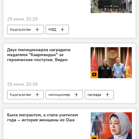
29 июня, 20:29
Кыргызстан
МВД
финансовая пирамида
потерпевшие
обвиняемый
обвинение
Двух милиционеров наградили
медалями "Каармандык" за
героические поступки. Видео
29 июня, 20:06
Кыргызстан
милиционер
награда
героизм
медаль
Адылбек Бийбосунов
Была мигрантом, а стала учителем
года — история женщины из Оша