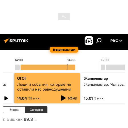
РУС
Кыргызстан
14:00
14:36
15:00
ОГО!
Жаңылыктар
уск
Люди и события, которые не
Жаңылыктар. Чыгарыл
оставили нас равнодушными
эфир
14:04
15:01
38 мин
3 мин
Вчера
Сегодня
г. Бишкек
89.3