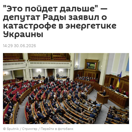
"Это пойдет дальше" —
депутат Рады заявил о
катастрофе в энергетике
Украины
14:29 30.06.2026
©
Sputnik
/ Стрингер
/
Перейти в фотобанк